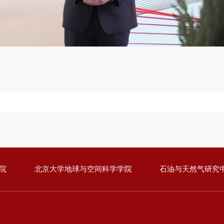
a
y
V
i
d
院
北京大学地球与空间科学学院
石油与天然气研究
e
o