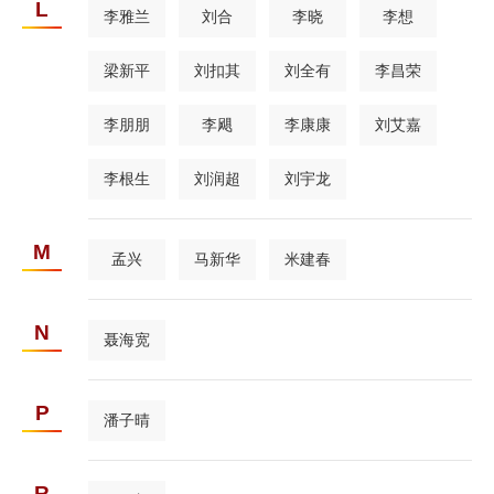
L
李雅兰
刘合
李晓
李想
梁新平
刘扣其
刘全有
李昌荣
李朋朋
李飓
李康康
刘艾嘉
李根生
刘润超
刘宇龙
M
孟兴
马新华
米建春
N
聂海宽
P
潘子晴
R