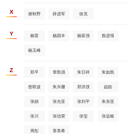
X
谢秋野
薛进军
徐克
Y
杨雷
杨国丰
杨富强
殷进垠
杨玉峰
Z
郑平
章凯强
朱日祥
朱如凯
曾联波
朱兴珊
郑洪弢
赵皓
张娟
张光亚
张刘平
朱东亚
张川
张信荣
张玺
张远银
周彤
章美希