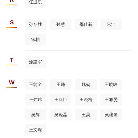
任卫凯
S
孙冬胜
孙慧
邵佳新
宋洁
宋柏
T
涂建军
W
王能全
王璐
魏韧
王晓峰
王炜玮
王酉臣
王晓梅
王雅旻
吴辉
吴晓磊
王昊
吴建国
王文璟