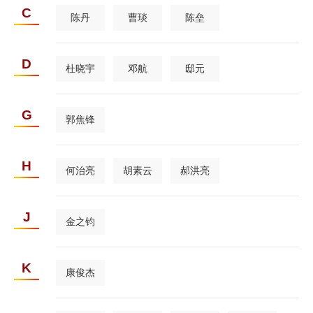
C
陈丹
曹琰
陈垒
D
杜晓宇
邓航
邸元
G
郭焦锋
H
何治亮
胡素云
郝洪亮
J
金之钧
K
康俊杰