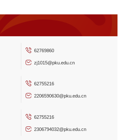
62769860
zj1015@pku.edu.cn
62755216
2206590630@pku.edu.cn
​62755216
2306794032@pku.edu.cn