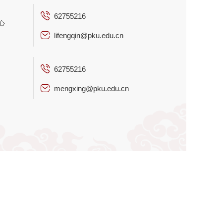
62755216
心
lifengqin@pku.edu.cn
​62755216
mengxing@pku.edu.cn