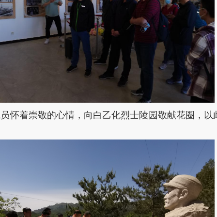
成员怀着崇敬的心情，向白乙化烈士陵园敬献花圈，以