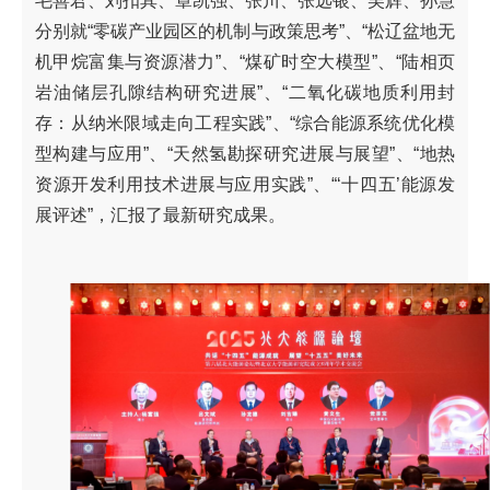
毛善君、刘扣其、章凯强、张川、张远银、吴辉、孙慧
分别就“零碳产业园区的机制与政策思考”、“松辽盆地无
机甲烷富集与资源潜力”、“煤矿时空大模型”、“陆相页
岩油储层孔隙结构研究进展”、“二氧化碳地质利用封
存：从纳米限域走向工程实践”、“综合能源系统优化模
型构建与应用”、“天然氢勘探研究进展与展望”、“地热
资源开发利用技术进展与应用实践”、“‘十四五’能源发
展评述”，汇报了最新研究成果。