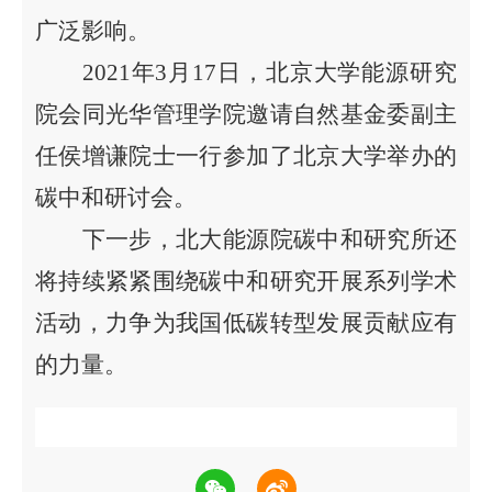
广泛影响。
2021
年3月17日，北京大学能源研究
院
会同光华管理学院
邀请自然基金委副主
任侯增谦
院士
一行
参加
了
北京大学举办
的
碳中和研讨会
。
下一步，
北大能源院碳中和研究所还
将持续
紧紧
围绕碳中和
研究
开展
系列
学术
活动，
力争
为我国低碳转型发展贡献
应有
的
力量。