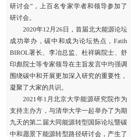
研讨会”，上百名专家
学者
和领导参加了
研讨会。
2020
年
12月26日，首届北大能源论坛
成功举办，碳中和成为论
坛热点，Fatih
BIROL署长、李冶总监、杜祥琬院士、舒
印彪院士等专家
领导在主旨发言中均强调
围绕碳中和开展更加深入研究的重要性，
凝聚了大家的共识。
202
1
年1月
北京大学能源研究
院作为
支持主办方，
与清华大学
一起
举办了为期
九天的第二届大同能源转型国际论坛
暨碳
中和愿景下
能源转型路径研讨会，产生了