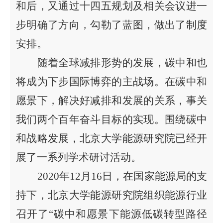
和
后，又通过十四五规划及相关会议
进一
步明确了方向，勾勒了蓝图，做出了制度
安排。
随着全球减
排形势
的发展，碳中和也
将成为下步国际博弈的主战场。在碳中和
愿景下
，
解决好减
排和发展的关系，
事关
我们两个百年奋斗目标的实现。
围绕碳中
和战略发展，北京大学能源研究院
已经
开
展了一系列学术研讨活动
。
2020
年
1
2
月
16日，在国家能源局
的
支
持下，
北京大学
能源研究院组织能源行业
召开了“碳中和愿景下能源低碳转型路径