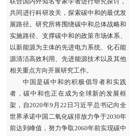
联合国内外知名专家学者进行研究探讨，
共同进行科研攻关，
探索
碳中和的
最优
发
展路径。研究所将围绕碳中和总体战略和
实施路径、支撑碳中和的政策市场体系、
以新能源为主体的先进电力系统、化石能
源清洁高效利用、先进能源技术以及其他
相关重点方向开展研究工作。
中国是碳中和的积极倡导者和实践
者
，
碳中和
也
正在成为全球新的发展框
架，
自
2
020
年
9月
2
2
日
习近平总书记
向全
世界承诺
中国
二氧化碳排放力争于2030年
前达到峰值，努力争取2060年前实现碳中