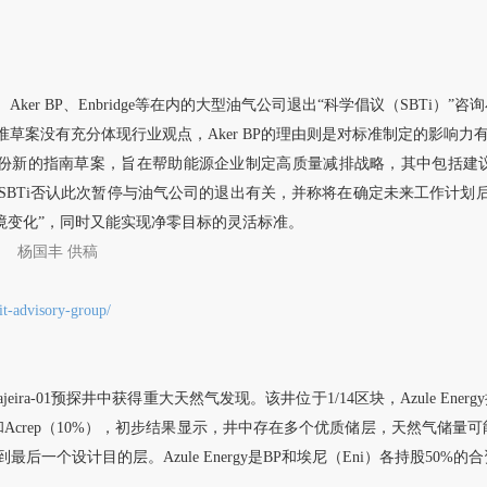
、
Aker BP、Enbridge等在内的大型油气公司退出“科学倡议（SBT
案没有充分体现行业观点，Aker BP的理由则是对标准制定的影响力有限，
了一份新的指南草案，旨在帮助能源企业制定高质量减排战略，其中包括
过SBTi否认此次暂停与油气公司的退出有关，并称将在确定未来工作计划
境变化”，同时又能实现净零目标的灵活标准。
杨国丰
供稿
it-advisory-group/
jajeira-01预探井中获得重大天然气发现。该井位于1/14区块，Azule E
5%）和Acrep（10%），初步结果显示，井中存在多个优质储层，天然气储
一个设计目的层。Azule Energy是BP和埃尼（Eni）各持股50%