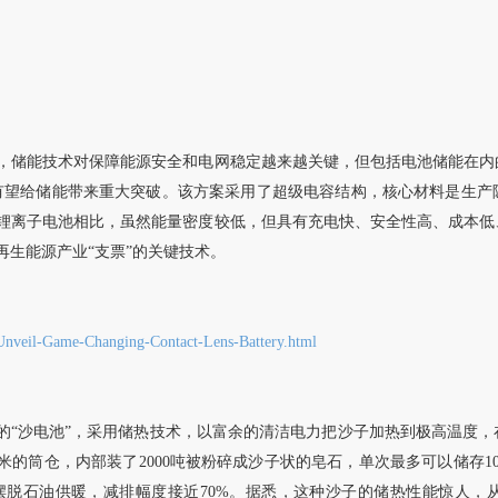
，储能技术对保障能源安全和电网稳定越来越关键，但包括电池储能在内
材料研发的方案有望给储能带来重大突破。该方案采用了超级电容结构，核心材料
锂离子电池相比，虽然能量密度较低，但具有充电快、安全性高、成本低
生能源产业“支票”的关键技术。
-Unveil-Game-Changing-Contact-Lens-Battery.html
启用了全球最大的“沙电池”，采用储热技术，以富余的清洁电力把沙子加热到极高
5米的筒仓，内部装了2000吨被粉碎成沙子状的皂石，单次最多可以储存
脱石油供暖，减排幅度接近70%。据悉，这种沙子的储热性能惊人，从储