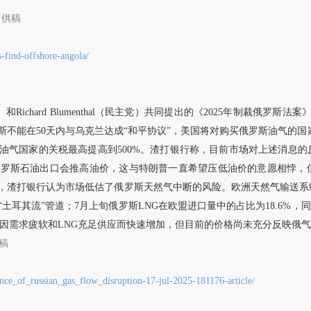
供稿
s-find-offshore-angola/
（共和党）和Richard Blumenthal（民主党）共同提出的《2025年制裁俄
不能在50天内与乌克兰达成“和平协议”，美国将对购买俄罗斯油气的国家
油气国家的关税最高提高到500%。渣打银行称，目前市场对上述消息
俄罗斯石油出口会推高油价，这与特朗普一直希望压低油价的意愿相悖，
渣打银行认为市场低估了俄罗斯天然气中断的风险。欧洲天然气输送系统运营商
土耳其流”管道；7月上旬俄罗斯LNG在欧盟进口量中的占比为18.6%，
存因需求疲软和LNG充足供应而快速增加，但目前的价格尚未充分反映俄
稿
ce_of_russian_gas_flow_disruption-17-jul-2025-181176-article/