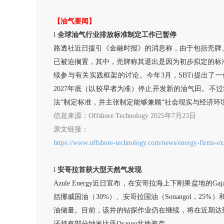
【油气要闻】
l
全球油气行业排放标准制定工作已暂停
路透社近日援引《金融时报》的消息称，由于包括壳牌
已被迫搁置，其中，壳牌称其退出是因为初步拟定的标准草
续参与有关实践框架的讨论。今年3月，SBTi提出
2027年底（以较早者为准）停止开发新的油气田。不
法”制定标准，并主张制定能够兼顾“社会现实与经济环
信息来源：
Offshore Technology 2025年7月23日
原文链接：
https://www.offshore-technology.com/news/energy-firms-ex
l
安哥拉首获大型天然气发现
Azule Energy近日宣布，在安哥拉海上下刚果盆地的Ga
括挪威国油（30%）、安哥拉国油（Sonangol，2
油储量。目前，该井的钻探作业仍在继续，将在近期达到最后
还持有部分纳米比亚Orange盆地资产。