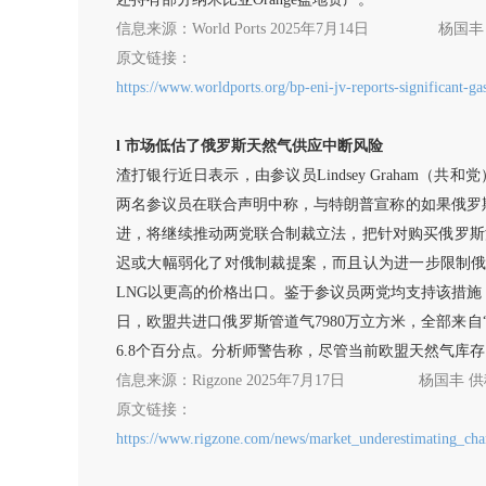
信息来源：
World Ports 2025年7月14日
杨国丰
原文链接：
https://www.worldports.org/bp-eni-jv-reports-significant-ga
l
市场低估了俄罗斯天然气供应中断风险
渣打银行近日表示，由参议员
Lindsey Graham
两名参议员在联合声明中称，与特朗普宣称的如果俄罗斯
进，将继续推动两党联合制裁立法，把针对购买俄罗斯
迟或大幅弱化了对俄制裁提案，而且认为进一步限制
LNG以更高的价格出口。鉴于参议员两党均支持该措施，
日，欧盟共进口俄罗斯管道气7980万立方米，全部来自“
6.8个百分点。分析师警告称，尽管当前欧盟天然气库
信息来源：
Rigzone 2025年7月17日
杨国丰
供
原文链接：
https://www.rigzone.com/news/market_underestimating_chan