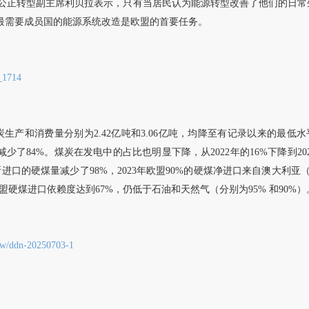
公正转型副主席利贝拉表示，只有当居民认为能源转型改善了他们的日常
持最需要成员国的能源系统改造是欧盟的首要任务。
5_1714
欧盟煤炭生产和消费量分别为2.42亿吨和3.06亿吨，均降至有记录以来的最
7亿吨减少了84%。煤炭在发电中的占比也明显下降，从2022年的16%下降到
斯进口的硬煤量减少了98%，2023年欧盟90%的硬煤净进口来自澳大利亚（
欧盟硬煤进口依赖度达到67%，仍低于石油和天然气（分别为95% 和90%）
ws/w/ddn-20250703-1