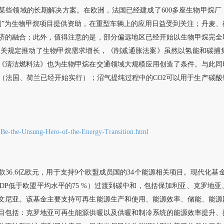
是某些领域的长期解决方案。在欧洲，法国已经建成了600多座生物甲烷厂，
划”为生物甲烷项目提供资助，在重型车辆上的应用日益受到关注；丹麦
济的融合；此外，值得注意的是，部分偏远地区已经开始以生物甲烷完全
相关规定推动了生物甲烷需求增长，《削减通胀法案》虽然以氢能和碳捕
《清洁燃料法》也为生物甲烷在交通领域大规模应用创造了条件。与此同
（法国、荷兰已经开始实行）；沼气提纯过程中的CO2可以用于生产碳
-Be-the-Unsung-Hero-of-the-Energy-Transition.html
款
36.6亿欧元，用于支持9个欧盟成员国的34个能源相关项目。现代化基
年人均GDP低于欧盟平均水平的75 %）过渡到碳中和，包括保加利亚、克罗
文尼亚。该基金主要支持可再生能源生产和使用、能源效率、储能、能源
目包括：克罗地亚可再生能源供暖以及供暖和制冷系统的能源效率提升、