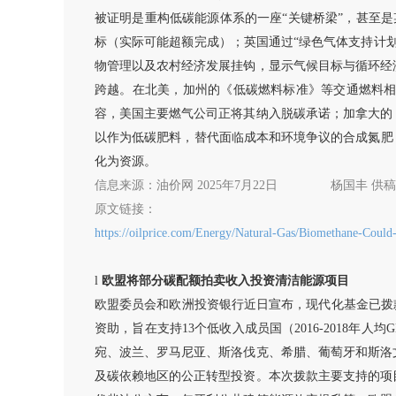
被证明是重构低碳能源体系的一座
“关键桥梁”，甚至
标（实际可能超额完成）；英国通过“绿色气体支持计
物管理以及农村经济发展挂钩，显示气候目标与循环经
跨越。在北美，加州的《低碳燃料标准》等交通燃料
容，美国主要燃气公司正将其纳入脱碳承诺；加拿大的
以作为低碳肥料，替代面临成本和环境争议的合成氮肥
化为资源。
信息来源：
油价网
2025年7月22日
杨国丰
供稿
原文链接：
https://oilprice.com/Energy/Natural-Gas/Biomethane-Could
l
欧盟将部分碳配额拍卖收入投资清洁能源项目
欧盟委员会和欧洲投资银行近日宣布，现代化基金已拨
资助，旨在支持13个低收入成员国（2016-2018
宛、波兰、罗马尼亚、斯洛伐克、希腊、葡萄牙和斯洛
及碳依赖地区的公正转型投资。本次拨款主要支持的项