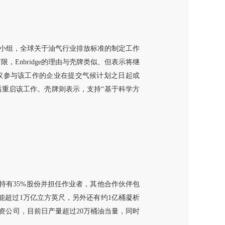
i）”咨询小组，全球关于油气行业排放标准的制定工作
Enbridge的理由与壳牌类似、但表示将继
建议参与该工作的企业在提交气候计划之日起或
后重启该工作。壳牌则表示，支持“基于科学方
nergy持有35%股份并担任作业者，其他合作伙伴包
量可能超过1万亿立方英尺，另外还有约1亿桶凝析
的合资公司，目前日产量超过20万桶油当量，同时