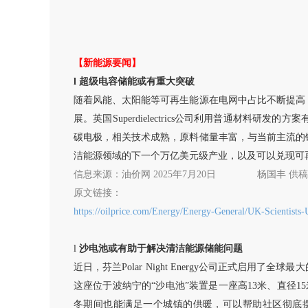
【新能源要闻】
l
超级电容储能或有重大突破
随着风能、太阳能等可再生能源在电网中占比不断提高
展。英国
Superdielectrics公司利用普通
碳电极，相关技术成熟，原料储量丰富，与当前主流的
洁能源领域的下一个万亿美元级产业，以及可以兑现可再
信息来源：
油价网
2025年7月20日
杨国丰
供稿
原文链接：
https://oilprice.com/Energy/Energy-General/UK-Scientists
l
沙电池或有助于解决清洁能源储能问题
近日，芬兰
Polar Night Energy公司正式
这座位于波纳宁的“沙电池”装置是一座高13米、直径1
冬期间也能满足一个城镇的供暖，可以帮助社区彻底摆