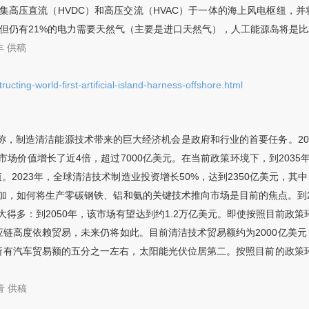
集高压直流（HVDC）和高压交流（HVAC）于一体的海上风电枢纽，
，但仍有21%的电力需要天然气（主要是进口天然气），人工能源岛将是比
丰
供稿
ting-world-first-artificial-island-harness-offshore.html
》称，制造清洁能源技术带来的巨大经济机会是政府和行业的首要任务。201
场价值增长了近4倍，超过7000亿美元。在当前政策环境下，到2035
2023年，全球清洁技术制造业投资增长50%，达到2350亿美元，其中
，如何将生产零碳钢铁、铝和氨的关键技术推向市场是目前的焦点。到20
得多：到2050年，该市场有望达到约1.2万亿美元。即使按照目前政策
应链高度依赖贸易，未来仍将如此。目前清洁技术贸易额约为2000亿美元
达到所有汽车贸易额的五分之一左右，太阳能光伏位居第二。按照目前的政策
青
供稿