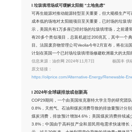
垃圾填埋场或可缓解太阳能 “土地焦虑”
l
可再生能源对推动能源转型至关重要，但大规模生产可
成本低的场地对太阳能项目至关重要，已封场的垃圾填
示，美国共有1万多座已经封场的垃圾填埋场，之前通
有20多个类似项目，总装机超过200兆瓦，其中一个典型
目。法国废弃物管理公司Veolia今年2月宣布，将在
计划在英国一个已封场垃圾填埋场修建欧洲最大的太阳能
信息来源：
油价网 2024年11月7日
杨国丰
供
原文链接：
https://oilprice.com/Alternative-Energy/Renewable-
2024年全球碳排放或创新高
l
COP29期间，一个由英国埃克塞特大学主导的研究团
0.8%，天然气、石油和煤炭消费导致的排放量预计分别
煤炭消费，排放预计增加4.6%；美国煤炭消费持续减
3.8%；中国由于高科技产业和居民用电需求快速增