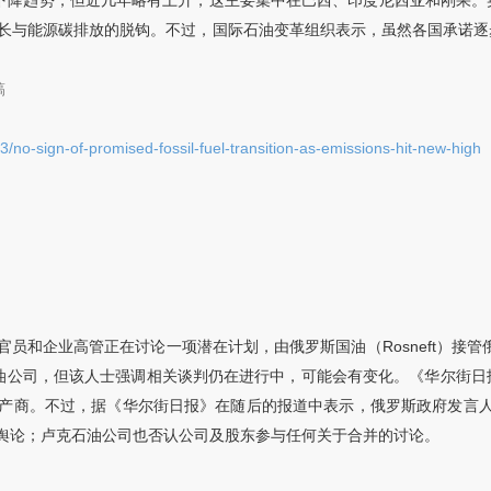
呈下降趋势，但近几年略有上升，这主要集中在巴西、印度尼西亚和刚果
增长与能源碳排放的脱钩。不过，国际石油变革组织表示，虽然各国承诺
稿
no-sign-of-promised-fossil-fuel-transition-as-emissions-hit-new-high
企业高管正在讨论一项潜在计划，由俄罗斯国油（Rosneft）接管俄气石
的石油公司，但该人士强调相关谈判仍在进行中，可能会有变化。《华尔街
商。不过，据《华尔街日报》在随后的报道中表示，俄罗斯政府发言人回复
舆论；卢克石油公司也否认公司及股东参与任何关于合并的讨论。