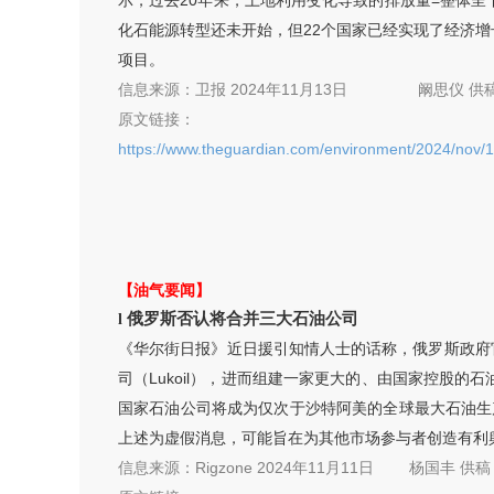
示，过去20年来，土地利用变化导致的排放量=整体
化石能源转型还未开始，但22个国家已经实现了经济
项目。
信息来源：
卫报 2024年11月13日
阚思仪
供
原文链接：
https://www.theguardian.com/environment/2024/nov/13/
【油气要闻】
俄罗斯否认将合并三大石油公司
l
《华尔街日报》近日援引知情人士的话称，俄罗斯政府官员和
司（Lukoil），进而组建一家更大的、由国家控股
国家石油公司将成为仅次于沙特阿美的全球最大石油生产
上述为虚假消息，可能旨在为其他市场参与者创造有利
信息来源：
Rigzone 2024年11月11日
杨国丰
供稿