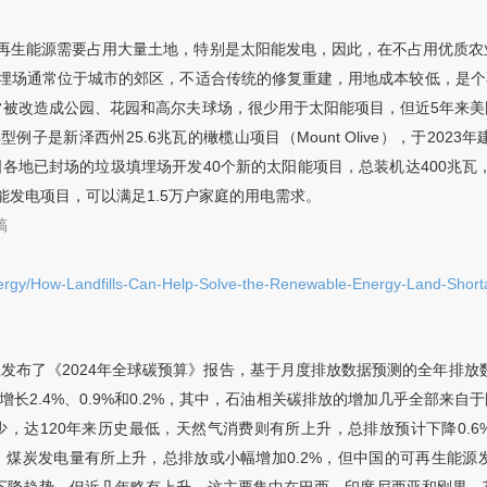
再生能源需要占用大量土地，特别是太阳能发电，因此，在不占用优质农
埋场通常位于城市的郊区，不适合传统的修复重建，用地成本较低，是个
常被改造成公园、花园和高尔夫球场，很少用于太阳能项目，但近5年来美
例子是新泽西州25.6兆瓦的橄榄山项目（Mount Olive），于20
法国各地已封场的垃圾填埋场开发40个新的太阳能项目，总装机达400兆瓦
发电项目，可以满足1.5万户家庭的用电需求。
稿
Energy/How-Landfills-Can-Help-Solve-the-Renewable-Energy-Land-Short
队发布了《2024年全球碳预算》报告，基于月度排放数据预测的全年排放
增长2.4%、0.9%和0.2%，其中，石油相关碳排放的增加几乎全部来
少，达120年来历史最低，天然气消费则有所上升，总排放预计下降0.
长，煤炭发电量有所上升，总排放或小幅增加0.2%，但中国的可再生能