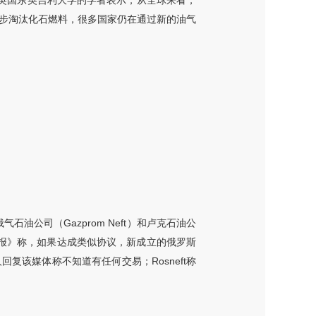
。英国东英吉利大学的学者表示，从全球来看，
逐步淘汰化石燃料，很多国家仍在通过新的油气
油公司（Gazprom Neft）和卢克石油公
日报》称，如果达成类似协议，新成立的俄罗斯
该媒体称不知道有任何交易；Rosneft称