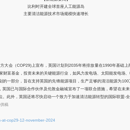
比利时开建全球首座人工能源岛
主要清洁能源技术市场规模快速增长
大会（COP29)上宣布，英国计划到2035年将排放量在1990年基础
源安全；设立了国家财富基金，投资未来的关键能源行业，如风力发电场、太阳能发
计划的一部分，旨在支持英国的先锋能源项目，生产足够的清洁能源为10
示，英国已与国际合作伙伴及伦敦金融城宣布了一项联合措施，希望在未来
。此外，英国还将尽快启动一个致力于加速清洁能源转型的国际联盟-全
 供稿
s-at-cop29-12-november-2024