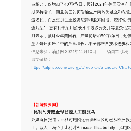
点相比，仅增加了40万桶/日，预计2024年美国石油
期保持增长，而且美国的页岩油生产商均为独立和私营
速增长，而是更加注重投资纪律和股东回报。渣打银行同
连片型”，更有利于采用超长水平段多分支井等复杂钻
月表示，预计今年美国石油产量将增加50万桶/日，远低
墨西哥州页岩区带的产量增长几乎全部来自技术进步和
信息来源：
油价网 2024年11月1
0
日
杨国丰
供稿
原文链接：
https://oilprice.com/Energy/Crude-Oil/Standard-Cha
【新能源要闻】
比利时开建全球首座人工能源岛
l
外媒近日报道，比利时电网运营商Elia公司已从欧洲投资银行
工。该人工岛位于比利时Princess Elisabet