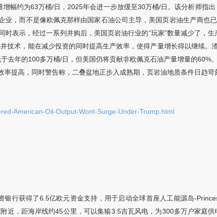
产量增幅约为63万桶/日，2025年会进一步放缓至30万桶/日。该分析师
企业，而不是像欧佩克那样由国家石油公司主导，美国页岩油生产商也已
时表示，经过一系列并购后，美国页岩油行业的“玩家”数量减少了，生产
完井技术，能在减少投资的同时提高生产效率，使得产量增长得以继续。
于去年的100多万桶/日，但美国仍将贡献非欧佩克石油产量增量的60%。
效率提高，同时警告称，二叠盆地正步入成熟期，页岩油地质条件日趋苛
rtered-American-Oil-Output-Wont-Surge-Under-Trump.html
获得了6.5亿欧元资金支持，用于启动全球首座人工能源岛-Princess E
h海上风电区附近，距海岸线约45公里，可以集输3.5吉瓦风电，为300多万