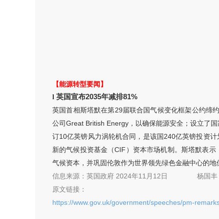
【能源转型要闻】
英国宣布
2035年减排81%
l
英国首相斯塔默在第29届联合国气候变化框架公约缔约方
公司Great British Energy，以确保能
订10亿英镑风力涡轮机合同，是该国240亿英镑投资
新的气候投资基金（CIF）资本市场机制。斯塔默表
气候资本，并巩固伦敦作为世界领先绿色金融中心的地位
信息来源：
英国政府 2024年11月12日
杨国丰
原文链接：
https://www.gov.uk/government/speeches/pm-remark