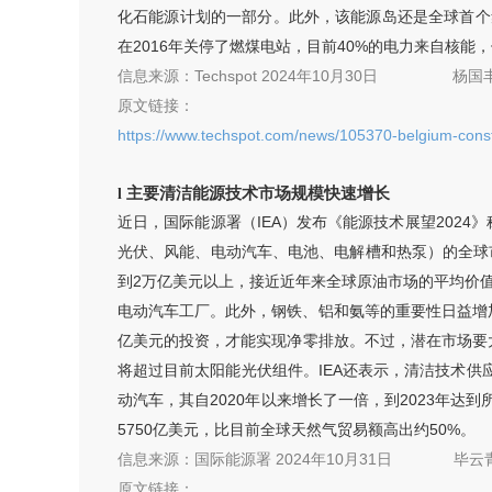
化石能源计划的一部分。此外，该能源岛还是全球首个
在2016年关停了燃煤电站，目前40%的电力来自核能
信息来源：
Techspot 2024年10月30日
杨国
原文链接：
https://www.techspot.com/news/105370-belgium-construc
主要清洁能源技术市场规模快速增长
l
近日，国际能源署（IEA）发布《能源技术展望2024
光伏、风能、电动汽车、电池、电解槽和热泵）的全球市
到2万亿美元以上，接近近年来全球原油市场的平均价值。
电动汽车工厂。此外，钢铁、铝和氨等的重要性日益增加
亿美元的投资，才能实现净零排放。不过，潜在市场要大
将超过目前太阳能光伏组件。IEA还表示，清洁技术供
动汽车，其自2020年以来增长了一倍，到2023年
5750亿美元，比目前全球天然气贸易额高出约50%。
信息来源：
国际能源署 2024年10月
31日
毕云
原文链接：