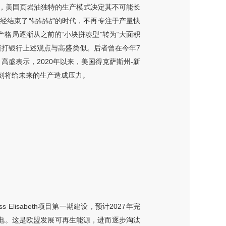
指出，美国页岩油独特的生产模式决定其不可能长
经结束了“钻钻钻”的时代，不再专注于产量快
格局逐渐从之前的“小块拼凑型”转为“大面积
渣打银行上述观点与高盛类似。后者曾在今年7
高盛表示，2020年以来，美国得克萨斯州-新
刻将给未来的生产造成压力。
lisabeth项目第一期建设，预计2027年完
户家庭供电。这是欧盟发展可再生能源，进而逐步淘汰