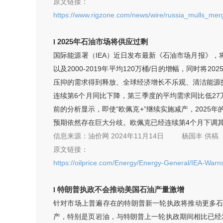
原文链接：
https://www.rigzone.com/news/wire/russia_mulls_mer
2025年石油市场将供应过剩
l
国际能源署（IEA）近日发布最新《石油市场月报》，将2
以及2000-2019年平均120万桶/日的增幅，同时将
压抑的需求得到释放、全球经济增长不乐观、清洁能源
连续第6个月同比下降，第三季度的平均需求同比低27万
前的分析显示，即使“欧佩克+”继续实施减产，2025年
预期依然存在巨大分歧。欧佩克已经连续第4个月下调其对全
信息来源：
油价网 2024年11月14日
杨国丰
供稿
原文链接：
https://oilprice.com/Energy/Energy-General/IEA-War
特朗普执政不会推动美国石油产量激增
l
针对市场上普遍存在的特朗普新一轮执政将推动更多
产，特别是页岩油，与特朗普上一轮执政期间相比已经发生