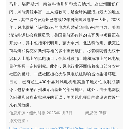
马州、堪萨斯州、南达科他州和印第安纳州。这些州面积广
阔，风能资源丰富，且风速较高，是全球风能潜力最大的地区
之一，其中得克萨斯州已连续12年居美国风电第一大州。2023
年，风电贡献了该州22%的电力和爱荷华州59%的电力。美国
清洁能源协会数据显示，美国目前还有约24吉瓦风电项目正在
开发中，其中包括怀俄明州、蒙大拿州、北达科他州、俄克拉
荷马州和得克萨斯州等地的多个重要项目。尽管特朗普无权干
涉私人土地上的风电项目，但其对联邦土地和海域上的风电项
目仍掌握一定控制权。此外，风电行业还面临着来自部分农村
社区的反对。一些社区担心大型风电机组影响当地生活环境。
目前，已有超过400个县对风电机组实施了地方性限制或禁
令，包括田纳西州和肯塔基州的部分地区。此外，由于电网接
入问题和政府审批程序的延误，美国风电项目的建设速度近年
来有所放缓。
信息来源：
纽约时报 2025年1月7日
阚思仪
供稿
原文链接：
https://www.nytimes.com/2025/01/07/climate/trump-wind-tur