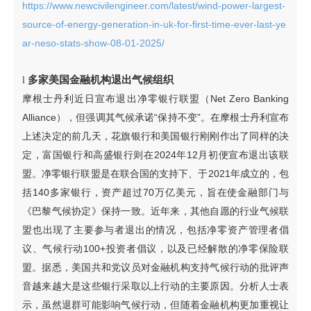
https://www.newcivilengineer.com/latest/wind-power-largest-
source-of-energy-generation-in-uk-for-first-time-ever-last-ye
ar-neso-stats-show-08-01-2025/
多家美国金融机构退出气候组织
l
摩根士丹利近日宣布退出净零银行联盟（Net Zero Banking
Alliance），但强调其气候承诺“保持不变”。在摩根士丹利宣布
上述决定的前几天，花旗银行和美国银行刚刚作出了同样的决
定，富国银行和高盛银行则在2024年12月初便宣布退出该联
盟。净零银行联盟是在联合国的支持下、于2021年成立的，包
括140多家银行，资产超过70万亿美元，旨在使金融部门与
《巴黎气候协定》保持一致。近年来，其他自愿的行业气候联
盟也出现了主要参与者退出的情况，包括净零资产管理者倡
议、气候行动100+投资者倡议，以及已经解散的净零保险联
盟。据悉，美国共和党议员对金融机构支持气候行动的批评声
音越来越大是这些银行采取以上行动的主要原因。分析人士表
示，虽然退群可能影响气候行动，但随着金融机构更加重视让