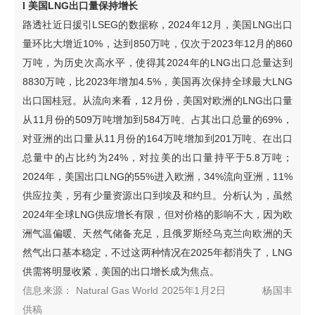
美国LNG出口量保持增长
l
路透社近日援引LSEG的数据称，2024年12月，美国LNG出口
量环比大增近10%，达到850万吨，仅次于2023年12月的860
万吨，为历史次高水平，使得其2024年的LNG出口总量达到
8830万吨，比2023年增加4.5%，美国再次保持全球最大LNG
出口国桂冠。从流向来看，12月份，美国对欧洲的LNG出口量
从11月份的509万吨增加到584万吨、占其出口总量的69%，
对亚洲的出口量从11月份的164万吨增加到201万吨、在出口
总量中的占比约为24%，对拉美的出口量持平于5.8万吨；
2024年，美国出口LNG的55%进入欧洲，34%流向亚洲，11%
供应拉美，另有少量资源出口到埃及和约旦。分析认为，虽然
2024年全球LNG供应增长有限，但对价格的影响不大，因为欧
洲气温偏暖、天然气储备充足，且俄罗斯经乌克兰向欧洲的天
然气出口基本稳定，不过这两种情况在2025年都消失了，LNG
供需将明显收紧，美国的出口增长成为焦点。
信息来源：
Natural Gas World 2025年1月2日
杨国丰
供稿