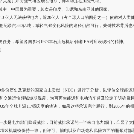
推升了未来几年天然气供应增长预期，并有望压低国际气价。
，其中，中国最为重要，其次是印度、印尼和东南亚其他国家。
7.3 亿人无法获得电力，近20亿人（占全球人口的四分之一）依赖对人类
达到创纪录的380亿吨，减轻气候变化风险的途径仍然可行，关键技术背后
任务，希望各国拿出1973年石油危机后创建IEA时所表现出的精神。
稿
表示，对400多份历史及更新的国家自主贡献（NDC）进行了分析，以评估全
和交通运输领域短期脱碳，为可再生能源和电动汽车普及设定了明确目标
35年全球升温1.7摄氏度的轨迹，如果这些承诺完全履行，到2035年的排
第一步是电力部门降碳减排，目前减排承诺的一半来自电力部门，凸显了
新增装机规模保持一致，但许可、输电以及市场饱和风险方面的瓶颈对部