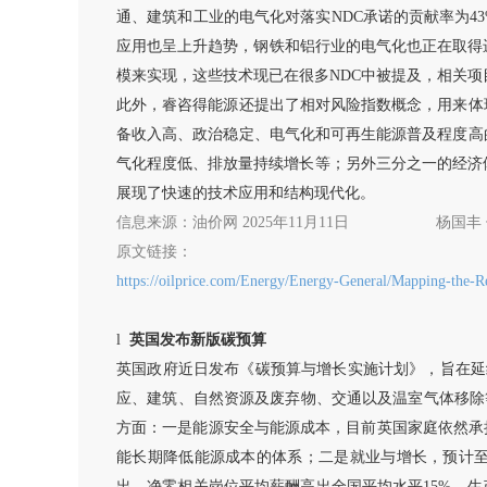
通、建筑和工业的电气化对落实NDC承诺的贡献率为4
应用也呈上升趋势，钢铁和铝行业的电气化也正在取得
模来实现，这些技术现已在很多NDC中被提及，相关
此外，睿咨得能源还提出了相对风险指数概念，用来体
备收入高、政治稳定、电气化和可再生能源普及程度高
气化程度低、排放量持续增长等；另外三分之一的经济
展现了快速的技术应用和结构现代化。
信息来源：油价网
2025年11月11日
杨国丰
原文链接：
https://oilprice.com/Energy/Energy-General/Mapping-the-R
l
英国发布新版碳预算
英国政府近日发布《碳预算与增长实施计划》，旨在延
应、建筑、自然资源及废弃物、交通以及温室气体移除等
方面：一是能源安全与能源成本，目前英国家庭依然承
能长期降低能源成本的体系；二是就业与增长，预计至2
出，净零相关岗位平均薪酬高出全国平均水平15%，生