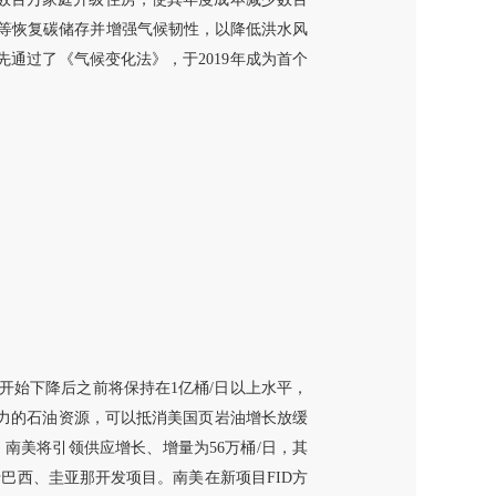
林等恢复碳储存并增强气候韧性，以降低洪水风
先通过了《气候变化法》，于2019年成为首个
0年代在开始下降后之前将保持在1亿桶/日以上水平，
竞争力的石油资源，可以抵消美国页岩油增长放缓
，南美将引领供应增长、增量为56万桶/日，其
于巴西、圭亚那开发项目。南美在新项目FID方