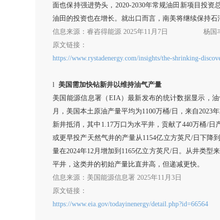
面也保持强进势头，2020-2030年常规油田新项目
油田的投资也在增长。就出口而言，南美将继续保持石油
信息来源：睿咨得能源
2025年11月7日
杨国
原文链接：
https://www.rystadenergy.com/insights/the-shrinking-discov
l
美国需加快钻新井以维持油气产量
美国能源信息署（
EIA）最新发布的统计数据显示，油
月，美国本土原油产量平均为1100万桶/日，来自2023年
新井抵消，其中1.17万口为水平井，贡献了440万桶/日产量
或更早投产天然气井的产量从1154亿立方英尺/日下降到
量在2024年12月增加到1165亿立方英尺/日。从井类
平井，这类井的初始产量比直井高，但递减更快。
信息来源：美国能源信息署
2025年11月3日
原文链接：
https://www.eia.gov/todayinenergy/detail.php?id=66564