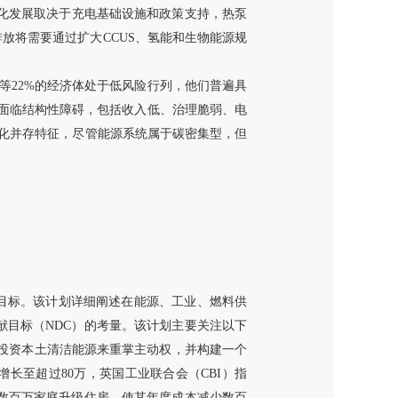
模化发展取决于充电基础设施和政策支持，热泵
放将需要通过扩大CCUS、氢能和生物能源规
等
22%的经济体处于低风险行列，他们普遍具
，面临结构性障碍，包括收入低、治理脆弱、电
化并存特征，尽管能源系统属于碳密集型，但
）气候目标。该计划详细阐述在能源、工业、燃料供
贡献目标（NDC）的考量。该计划主要关注以下
过投资本土清洁能源来重掌主动权，并构建一个
长至超过80万，英国工业联合会（CBI）指
为数百万家庭升级住房，使其年度成本减少数百