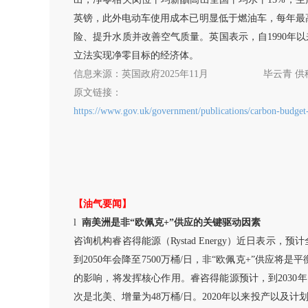
英镑，此外电动车使用成本已明显低于燃油车，每年最
险、提升水质并改善空气质量。英国表示，自1990年以
立法实现净零目标的经济体。
信息来源：英国政府
2025年11月
毕云青
供
原文链接：
https://www.gov.uk/government/publications/carbon-budget
【油气要闻】
l
南美洲是非
“欧佩克+”供应的关键驱动因素
咨询机构睿咨得能源（
Rystad Energy）近日表
到2050年会降至7500万桶/日，非“欧佩克+”供
的影响，将发挥核心作用。睿咨得能源预计，到2030年
次是北美、增量为48万桶/日。2020年以来投产以及