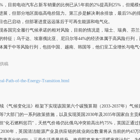
3%，目前电动汽车占新车销量的比例已从5年前的2%提高到25%，但规
进展，但部分地区面临高电价阻力。第三步是解决剩余排放，最后5%的排
项目也已启动，但部署进度远远落后于可再生能源和电气化。
现各国完全履行气候承诺的相对风险，目前的情况是，瑞士、瑞典、芬兰
的特征；乌干达、埃塞俄比亚、尼日尔等44%的经济体属于高风险行列
体属于中等风险行列，包括中国、越南、韩国等，他们呈工业增长与电气
供稿
eal-Path-of-the-Energy-Transition.html
续《气候变化法》框架下实现该国第六个碳预算期（
2033-2037年
7大部门的一系列政策措施，以及实现英国2030年及2035年国家自主
担“化石燃料惩罚”，天然气价格仍比俄乌冲突前高出约75%，英国正通
030年，英国清洁能源产业及供应链的就业岗位数量将从当前的约43万增
产率高出约40%；三是生活质量提升，政府即将发布“温暖家庭计划”，