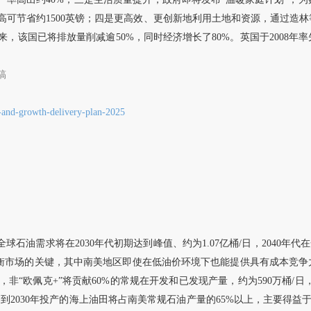
高可节省约1500英镑；四是更高效、更创新地利用土地和资源，通过造
来，该国已将排放量削减逾50%，同时经济增长了80%。英国于2008年率
稿
-and-growth-delivery-plan-2025
示，预计全球石油需求将在2030年代初期达到峰值、约为1.07亿桶/日，204
应将是平衡市场的关键，其中南美地区即使在低油价环境下也能提供具有成本
，非“欧佩克+”将贡献60%的常规在开发和已发现产量，约为590万桶/日
计划到2030年投产的海上油田将占南美常规石油产量的65%以上，主要得益