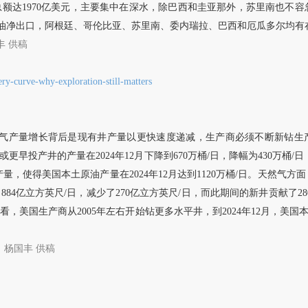
投资总额达1970亿美元，主要集中在深水，除巴西和圭亚那外，苏里南也
净出口，阿根廷、哥伦比亚、苏里南、委内瑞拉、巴西和厄瓜多尔均有在
丰
供稿
ery-curve-why-exploration-still-matters
气产量增长背后是现有井产量以更快速度递减，生产商必须不断新钻生产井
或更早投产井的产量在2024年12月下降到670万桶/日，降幅为430万桶/日
，使得美国本土原油产量在2024年12月达到1120万桶/日。天然气方面，20
884亿立方英尺/日，减少了270亿立方英尺/日，而此期间的新井贡献了
型来看，美国生产商从2005年左右开始钻更多水平井，到2024年12月，美
杨国丰
供稿