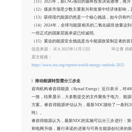
（
11）2025年，新LNG项目的最终投资决策激增，
（
12）煤炭市场受少数主要新兴和发展中经济体影响
（
13）获得现代能源仍然是一个核心挑战，如今仍有约
（
14）2024年，全球与能源相关的二氧化碳排放量
一些正式的国家层面承诺已经减弱。
（
15）紧迫的能源安全挑战是当今能源政策制定者的首要
信息来源：
IEA 2025年11月12日
毕云青
供
原文链接：
https://www.iea.org/reports/world-energy-outlook-2025
l
推动能源转型需分三步走
咨询机构睿咨得能源（
Rystad Energy）近日
一致，结果显示，大多数提交的文件聚焦于电力、能源
方案。睿咨得能源评估认为，最新NDC描绘了一条到20
吨）。
睿咨得能源认为，最新
NDC的实施可以分三步进行：
和电网升级，履行承诺的进展与可再生能源创纪录的