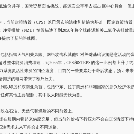
与低油价并存，国际贸易面临挑战，能源安全牢牢占据占据中心舞台，但
，当前政策情景（CPS）以已颁布的法律和措施为基础；既定政策情景（
净零排放（NZE）情景描述了到2050年将全球能源相关二氧化碳排放
烹饪提供了新的路线图。
，包括抵御天气相关风险、网络攻击和其他针对关键基础设施恶意活动的
整体能源消费增速，到2035年，CPS和STEPS的这一比例都上升了约4
力系统灵活性来源的到位速度，目前的一些要素处于滞后状态，预计未来
给拥挤的电网带来了额外压力。
受到以印度和东南亚为首，包括中东、拉丁美洲和非洲国家的新兴经济体
于任何其他主要能源，其中以太阳能光伏为首。
反映在石油、天然气和煤炭的不同前景上。
场在短期内看起来供应充足，但当前的价格下行压力不会在CPS情景下持续
石油需求未来可能会走不同道路。