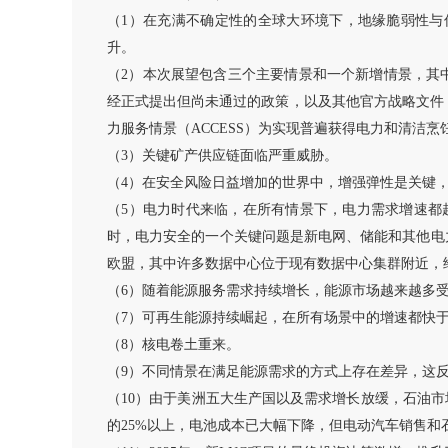
（
1）在充满不确定性的全球大环境下，地缘脆弱性
升。
（
2）本次展望包含三个主要情景和一个新增情景，其中
经正式提出但尚未通过的政策，以及其他官方战略文件；
力服务情景（ACCESS）为实现普遍获得电力和清洁
（
3）关键矿产供应链面临严重威胁。
（
4）在安全风险日益增加的世界中，增强弹性是关键
（
5）电力时代来临，在所有情景下，电力需求增速都超过
时，电力安全的一个关键问题是新电网、储能和其他电
欧盟，其中许多数据中心位于现有数据中心集群附近，
（
6）随着能源服务需求持续增长，能源市场越来越多
（
7）可再生能源持续崛起，在所有场景中的增速都快
（
8）核电卷土重来。
（
9）不同情景在满足能源需求的方式上存在差异，这
（
10）由于美洲五大生产国以及需求增长放缓，石油市
的25%以上，电池成本已大幅下降，但电动汽车销售和