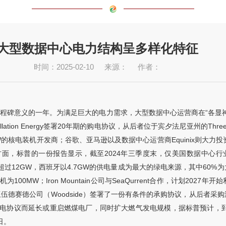
大型数据中心电力结构呈多样化特征
时间：2025-02-10
来源：
作者：
里程碑意义的一年。为满足巨大的电力需求，大型数据中心运营商在“各显
ion Energy签署20年期的购电协议，从后者位于宾夕法尼亚州的Three M
GW的核电装机开发商；谷歌、亚马逊以及数据中心运营商Equinix则大力
面，标普的一份报告显示，截至2024年三季度末，仅美国数据中心行业
超过12GW，西班牙以4.7GW的供电量成为最大的绿电来源，其中60
0MW；Iron Mountain公司与SeaQurrent合作，计划202
）与澳大利亚伍德赛德公司（Woodside）签署了一份有条件的承购协议，从
电协议而延长或重启燃煤电厂，同时扩大燃气发电规模，据标普预计，到
日。