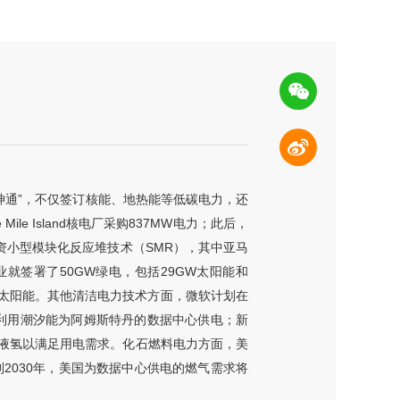
神通”，不仅签订核能、地热能等低碳电力，还
ile Island核电厂采购837MW电力；此后，
投资小型模块化反应堆技术（SMR），其中亚马
就签署了50GW绿电，包括29GW太阳能和
%为太阳能。其他清洁电力技术方面，微软计划在
7年开始利用潮汐能为阿姆斯特丹的数据中心供电；新
后者采购液氢以满足用电需求。化石燃料电力方面，美
2030年，美国为数据中心供电的燃气需求将