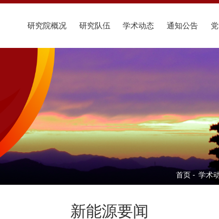
研究院概况
研究队伍
学术动态
通知公告
党
首页
-
学术
新能源要闻