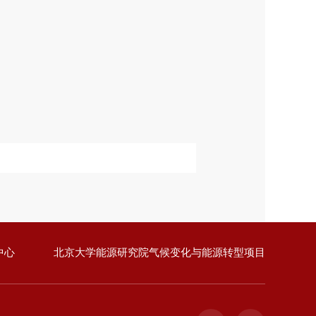
中心
北京大学能源研究院气候变化与能源转型项目