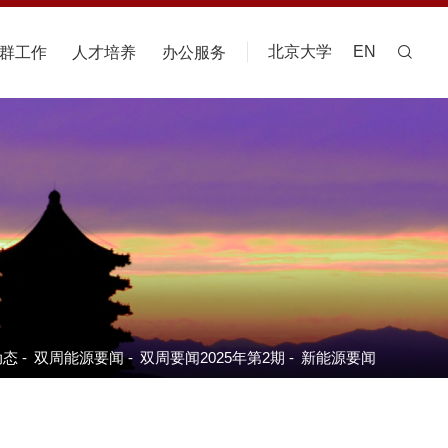
北京大学
EN
群工作
人才培养
办公服务
动态
-
双周能源要闻
-
双周要闻2025年第2期
-
新能源要闻