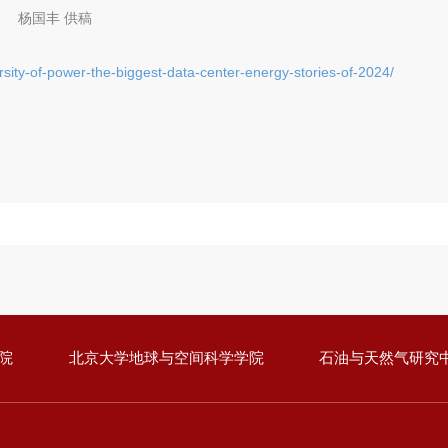
1日
杨国丰
供稿
sity-of-power-the-biggest-data-center-energy-stories-of-2024/
院
北京大学地球与空间科学学院
石油与天然气研究