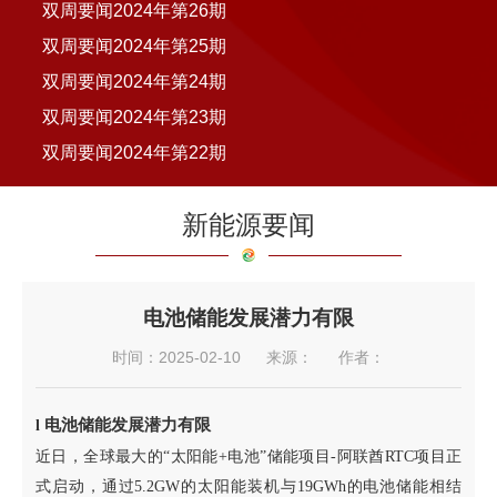
双周要闻2024年第26期
双周要闻2024年第25期
双周要闻2024年第24期
双周要闻2024年第23期
双周要闻2024年第22期
新能源要闻
电池储能发展潜力有限
时间：2025-02-10
来源：
作者：
电池储能发展潜力有限
l
近日，全球最大的
“太阳能+电池”储能项目-阿联酋RTC项目正
式启动，通过5.2GW的太阳能装机与19GWh的电池储能相结