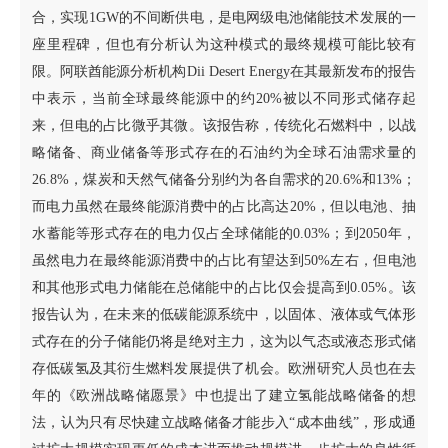
合，实现1GW的不间断供电，是电网级电池储能技术发展的一
座里程碑，但也有分析认为这种模式的最终规模可能比较有
限。阿联酋能源分析机构Dii Desert Energy在其最新发布的报告
中表示，当前全球最终能源中的约20%被以不同形式储存起
来，但电的占比微乎其微。该报告称，传统化石燃料中，以战
略储备、商业储备等形式存在的石油约为全球石油需求量的
26.8%，煤炭和天然气储备分别约为各自需求的20.6%和13%；
而电力虽然在最终能源消费中的占比高达20%，但以电池、抽
水蓄能等形式存在的电力仅占全球储能的0.03%；到2050年，
虽然电力在最终能源消费中的占比有望达到50%左右，但电池
和其他形式电力储能在总储能中的占比仅会提高到0.05%。该
报告认为，在未来的低碳能源系统中，以固体、液体或气体形
式存在的分子储能仍将是绝对主力，这为以气态或液态形式储
存低碳氢及其衍生燃料发展提供了机会。欧洲研究人员也在去
年的《欧洲战略储愿景》中也提出了建立氢能战略储备的想
法，认为只有尽快建立战略储备才能步入“成本曲线”，形成通