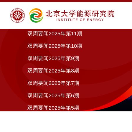
双周要闻2025年第13期
双周要闻2025年第12期
双周要闻2025年第11期
双周要闻2025年第10期
双周要闻2025年第9期
双周要闻2025年第8期
双周要闻2025年第7期
双周要闻2025年第6期
双周要闻2025年第5期
双周要闻2025年第4期