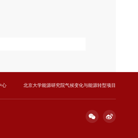
中心
北京大学能源研究院气候变化与能源转型项目