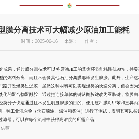
型膜分离技术可大幅减少原油加工能耗
时间：2025-06-16
来源：
作者：
究成果，通过膜分离技术可以将原油加工的蒸馏环节能耗降低
90%，并
型的燃料分离，而且不会像其他石油分离膜那样发生膨胀。此外，生产这
思路开发烃类过滤膜，虽然这种材料可以实现烃类的快速分离，但会因为
淡化的聚合物聚酰胺，通过把连接单体的键从酰胺键改为亚胺键，将膜由
烃类分子快速通过且不发生明显膨胀的目的。使用这种膜对甲苯和三异丙
队还用一种工业混合物（含石脑油、煤油和柴油）进行了测试，表明其可以
过滤器，可以在每个流程中获得高浓度的所需产品。
供稿