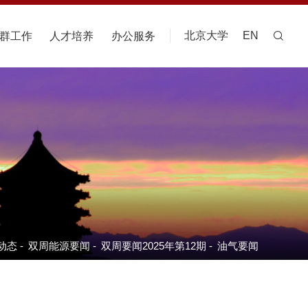
北京大学
EN
群工作
人才培养
办公服务
动态
-
双周能源要闻
-
双周要闻2025年第12期
-
油气要闻