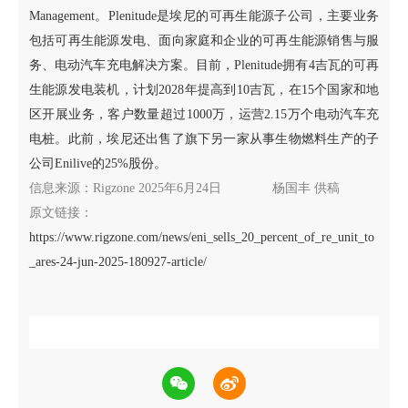
Management。Plenitude是埃尼的可再生能源子公司，主要业务
包括可再生能源发电、面向家庭和企业的可再生能源销售与服
务、电动汽车充电解决方案。目前，Plenitude拥有4吉瓦的可再
生能源发电装机，计划2028年提高到10吉瓦，在15个国家和地
区开展业务，客户数量超过1000万，运营2.15万个电动汽车充
电桩。此前，埃尼还出售了旗下另一家从事生物燃料生产的子
公司Enilive的25%股份。
信息来源：
Rigzone 2025年6月24日
杨国丰
供稿
原文链接：
https://www.rigzone.com/news/eni_sells_20_percent_of_re_unit_to
_ares-24-jun-2025-180927-article/