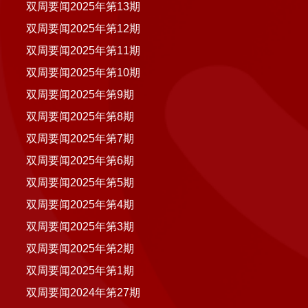
双周要闻2025年第13期
双周要闻2025年第12期
双周要闻2025年第11期
双周要闻2025年第10期
双周要闻2025年第9期
双周要闻2025年第8期
双周要闻2025年第7期
双周要闻2025年第6期
双周要闻2025年第5期
双周要闻2025年第4期
双周要闻2025年第3期
双周要闻2025年第2期
双周要闻2025年第1期
双周要闻2024年第27期