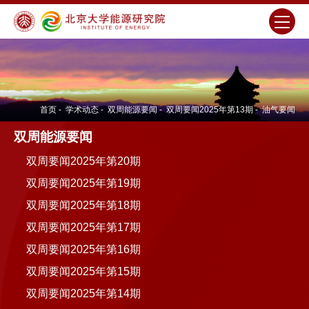
首页
-
学术动态
-
双周能源要闻
-
双周要闻2025年第13期
-
油气要闻
双周能源要闻
双周要闻2025年第20期
双周要闻2025年第19期
双周要闻2025年第18期
双周要闻2025年第17期
双周要闻2025年第16期
双周要闻2025年第15期
双周要闻2025年第14期