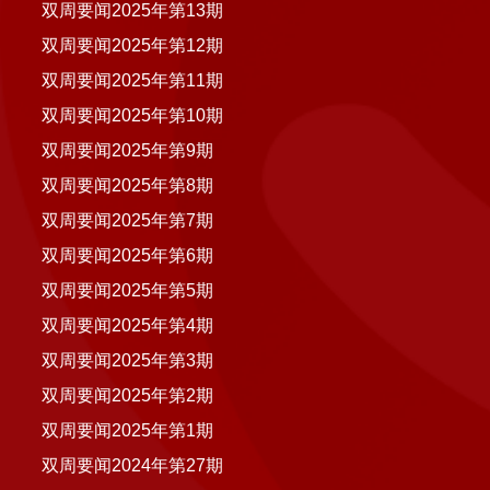
双周要闻2025年第13期
双周要闻2025年第12期
双周要闻2025年第11期
双周要闻2025年第10期
双周要闻2025年第9期
双周要闻2025年第8期
双周要闻2025年第7期
双周要闻2025年第6期
双周要闻2025年第5期
双周要闻2025年第4期
双周要闻2025年第3期
双周要闻2025年第2期
双周要闻2025年第1期
双周要闻2024年第27期