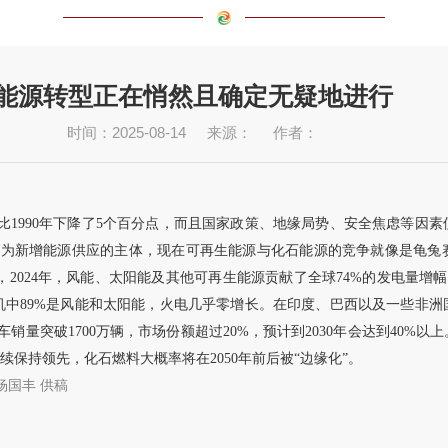
能源转型正在悄然且确定无疑地进行
时间：2025-08-14
来源：
作者：
只比1990年下降了5个百分点，而且国家政策、地缘局势、安全焦虑等因
成为新增能源供应的主体，现在可再生能源与化石能源的竞争就像是龟兔
，2024年，风能、太阳能及其他可再生能源贡献了全球74%的发电量增幅
电机中89%是风能和太阳能，火电几乎零增长。在印度、巴西以及一些非
销量突破1700万辆，市场份额超过20%，预计到2030年会达到40%以
续保持领先，化石燃料大概率将在2050年前后被“边缘化”。
杨国丰
供稿