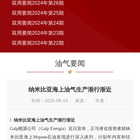
双周要闻2024年第26期
双周要闻2024年第25期
双周要闻2024年第24期
双周要闻2024年第23期
双周要闻2024年第22期
油气要闻
纳米比亚海上油气生产渐行渐近
时间：2025-08-14
来源：
作者：
l
纳米比亚海上油气生产渐行渐近
Galp能源公司（Galp Energia）近日宣布，正与潜在投资者就纳
米比亚海上Mopane石油发现进行深入谈判，计划年内宣布结