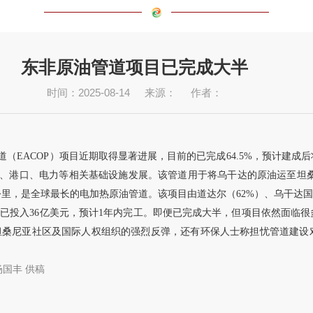
东非原油管道项目已完成大半
时间：2025-08-14
来源：
作者：
道（
EACOP）项目近期取得显著进展，目前的已完成64.5%，预计建
、港口、电力等相关基础设施发展。该管道用于将乌干达的原油运至坦桑尼
7公里，是全球最长的电加热原油管道。该项目由道达尔（62%）、乌干达
止已投入36亿美元，预计1年内完工。即便已完成大半，但项目依然面临
和坦桑尼亚社区及国际人权组织的强烈反弹，还有环保人士称担忧管道建设对
杨国丰
供稿