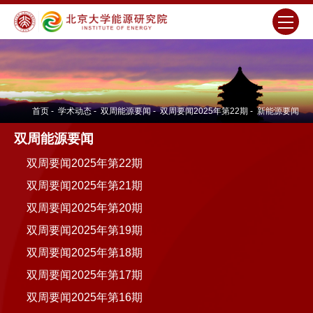
首页
-
学术动态
-
双周能源要闻
-
双周要闻2025年第22期
-
新能源要闻
双周能源要闻
双周要闻2025年第22期
双周要闻2025年第21期
双周要闻2025年第20期
双周要闻2025年第19期
双周要闻2025年第18期
双周要闻2025年第17期
双周要闻2025年第16期