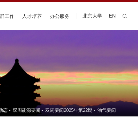
北京大学
EN
群工作
人才培养
办公服务
动态
-
双周能源要闻
-
双周要闻2025年第22期
-
油气要闻