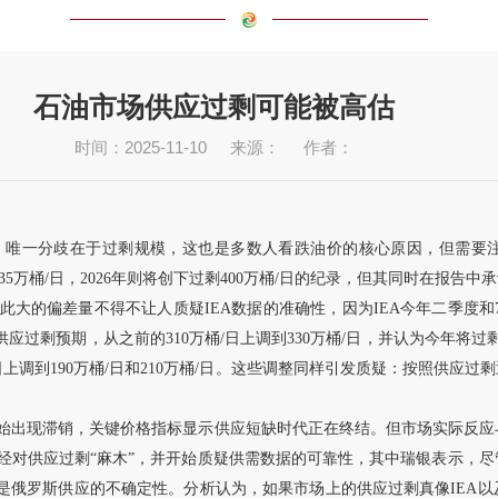
石油市场供应过剩可能被高估
时间：2025-11-10
来源：
作者：
，唯一分歧在于过剩规模，这也是多数人看跌油价的核心原因，但需要
35万桶/日，2026年则将创下过剩400万桶/日的纪录，但其同时在报告中
此大的偏差量不得不让人质疑
IEA数据的准确性，因为IEA今年二季度和
供应过剩预期，从之前的310万桶/日上调到330万桶/日，并认为今年将过剩
/日上调到190万桶/日和210万桶/日。这些调整同样引发质疑：按照供
始出现滞销，关键价格指标显示供应短缺时代正在终结。但市场实际反应
经对供应过剩
“麻木”，并开始质疑供需数据的可靠性，其中瑞银表示，
因是俄罗斯供应的不确定性。分析认为，如果市场上的供应过剩真像IEA