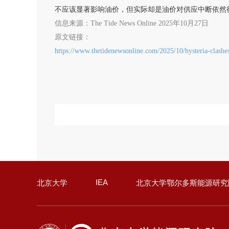
不应该显著影响油价，但实际却是油价对供应中断依然
信息来源：
The Tide News Online 2025年10月27日
原文链接：
https://www.thetidenewsonline.com/2025/10/hysteria-clashes
IEA
北京大学
北京大学鄂尔多斯能源研究