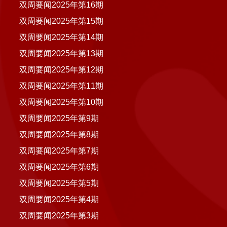
双周要闻2025年第16期
双周要闻2025年第15期
双周要闻2025年第14期
双周要闻2025年第13期
双周要闻2025年第12期
双周要闻2025年第11期
双周要闻2025年第10期
双周要闻2025年第9期
双周要闻2025年第8期
双周要闻2025年第7期
双周要闻2025年第6期
双周要闻2025年第5期
双周要闻2025年第4期
双周要闻2025年第3期