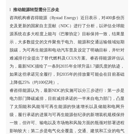
l
推动能源转型需分三步走
咨询机构睿咨得能源（
Rystad Energy）近日表示，对400多份历
史及更新的国家自主贡献（NDC）进行了分析，以评估全球能
源系统在多大程度上能与《巴黎协定》目标保持一致，结果显
示，大多数提交的文件聚焦于电力、能源和交通运输领域短期
脱碳，为可再生能源和电动汽车普及设定了明确目标，并针对
难减排行业提出了替代燃料及CCUS方案。睿咨得能源评估认
为，最新NDC描绘了一条到2035年全球升温1.7摄氏度的轨迹，
如果这些承诺完全履行，到2035年的排放量可能会在目前基础
上降低25%（约100亿吨）。
睿咨得能源认为，最新
NDC的实施可以分三步进行：第一步是
电力部门降碳减排，目前减排承诺的一半来自电力部门，凸显
了太阳能和风能等可再生能源的快速增长以及储能和电网升
级，履行承诺的进展与可再生能源创纪录的新增装机规模保持
一致，但许可、输电以及市场饱和风险方面的瓶颈对部署进程
影响较大；第二步是电气化全覆盖，交通、建筑和工业的电气