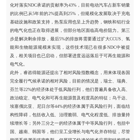
化对落实NDC承诺的贡献率为43%，目前电动汽车占新车销量
的比例已从5年前的2%提高到25%，但规模化发展取决于充电
基础设施和政策支持，热泵应用也呈上升趋势，钢铁和铝行业
的电气化也正在取得进展，但部分地区面临高电价阻力。第三
步是解决剩余排放，最后5%的排放将需要通过扩大CCUS、氢
能和生物能源规模来实现，这些技术现已在很多NDC中被提
及，相关项目也已启动，但部署进度远远落后于可再生能源和
电气化。
此外，睿咨得能源还提出了相对风险指数概念，用来体现各国
完全履行气候承诺的相对风险，目前的情况是，瑞士、瑞典、
芬兰等
22%的经济体处于低风险行列，他们普遍具备收入高、
政治稳定、电气化和可再生能源普及程度高的特征；乌干达、
埃塞俄比亚、尼日尔等44%的经济体属于高风险行列，面临结
构性障碍，包括收入低、治理脆弱、电气化程度低、排放量持
续增长等；另外三分之一的经济体属于中等风险行列，包括中
国、越南、韩国等，他们呈工业增长与电气化并存特征，尽管