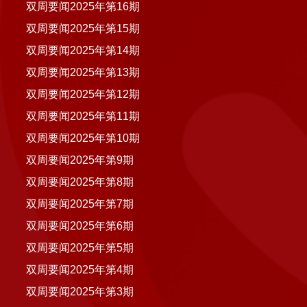
双周要闻2025年第16期
双周要闻2025年第15期
双周要闻2025年第14期
双周要闻2025年第13期
双周要闻2025年第12期
双周要闻2025年第11期
双周要闻2025年第10期
双周要闻2025年第9期
双周要闻2025年第8期
双周要闻2025年第7期
双周要闻2025年第6期
双周要闻2025年第5期
双周要闻2025年第4期
双周要闻2025年第3期