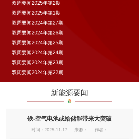
双周要闻2025年第2期
双周要闻2025年第1期
双周要闻2024年第27期
双周要闻2024年第26期
双周要闻2024年第25期
双周要闻2024年第24期
双周要闻2024年第23期
双周要闻2024年第22期
新能源要闻
铁-空气电池或给储能带来大突破
时间：2025-11-17
来源：
作者：