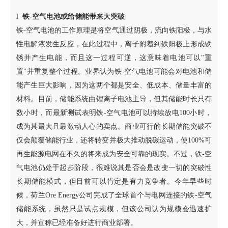
l
铁
-空气电池或给储能带来大突破
铁
-空气电池的工作原理是将空气通过阴极，流向铁阳极，与水
性电解液发生反应，在此过程中，离子附着到铁阳极上形成铁
锈并产生电能，而且这一过程可逆，这意味着电池可以"重
置"并重复整个过程。业界认为铁-空气电池可能会对电池和储
能产生巨大影响，因为这两个都是安全、低成本、储量丰富的
材料。目前，储能系统由锂离子电池主导，但其储能时长只有
数小时，而最新测试表明铁-空气电池可以持续放电100小时，
成为其最大且最激动人心的卖点。商业可行的长期储能突破不
仅会颠覆储能行业，还将转变并极大推动脱碳运动，使100%可
再生能源电网在不久的将来成为安全可靠的现实。不过，铁-空
气电池仍处于起步阶段，很难说其是否会是改变一切的突破性
长期储能模式，但目前可以肯定是有力竞争者。今年早些时
候，荷兰Ore Energy公司完成了全球首个与电网连接的铁-空气
储能系统，虽然只是试点规模，但该公司认为规模会迅速扩
大，并宣称已经准备好进行商业部署。