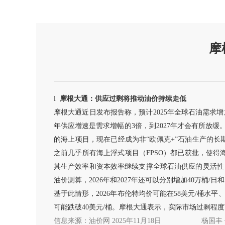
双周要闻2025年第5期
双周要闻2025年第4期
双周要闻2025年第3期
摩
双周要闻2025年第2期
双周要闻2025年第1期
l
摩根大通：供应过剩将推动油价持续走低
双周要闻2024年第27期
摩根大通近日发布报告称，预计
2025年全球石油需求增
年供应增速是需求增幅的3倍，到2027年才会有所放
双周要闻2024年第26期
的海上项目，现在已经成为非“欧佩克+”石油生产的长期驱动
双周要闻2024年第25期
之前几乎所有海上浮式项目（FPSO）都已获批，使
其生产效率和资本效率继续支撑全球石油供应的灵活性，
双周要闻2024年第24期
油价测算，2026年和2027年还可以分别增加40万桶/日
双周要闻2024年第23期
基于此情形，2026年布伦特均价可能在58美元/桶水平
可能跌破40美元/桶。摩根大通表示，实际市场过剩程
双周要闻2024年第22期
信息来源：油价网
2025年11月18日
杨国丰