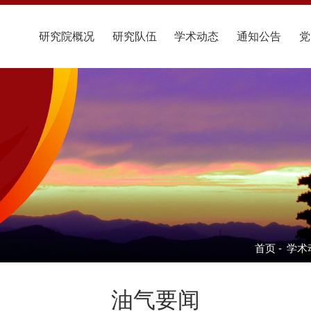
研究院概况
研究队伍
学术动态
通知公告
党
首页
-
学术
油气要闻