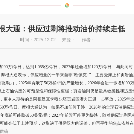
根大通：供应过剩将推动油价持续走低
时间：2025-12-02
来源：
作者：
加90万桶/日，达到1.055亿桶/日，2027年还会增加120万桶/日，与此同
缓。摩根大通表示，供应增量的一半来自非“欧佩克+”，主要受海上和页岩
力，2025年贡献了50万桶/日的产量增长，2026年会进一步增加90万桶/
得海上石油供应的可预见性和保障性更强；页岩油则仍是最具敏感性和适
更令人期待的是阿根廷瓦卡穆尔塔页岩区潜力正进一步释放，2025年全球
和50万桶/日。摩根大通认为，如果不加任何干涉，2026年的全球石油供应过剩将
、年底前可能跌破50美元/桶；2027年前景可能更为惨淡，随着供应过剩
度可能会低于上述预期，这取决于供需双方的调整，但再平衡的焦点依然
供稿