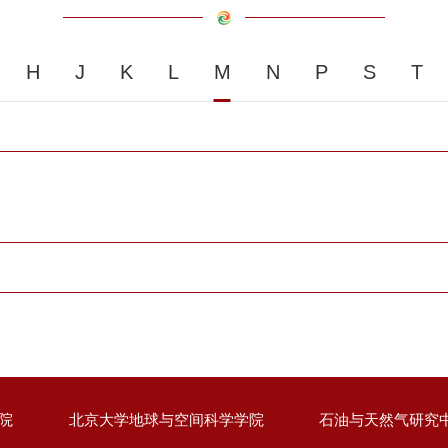
H
J
K
L
M
N
P
S
T
院
北京大学地球与空间科学学院
石油与天然气研究