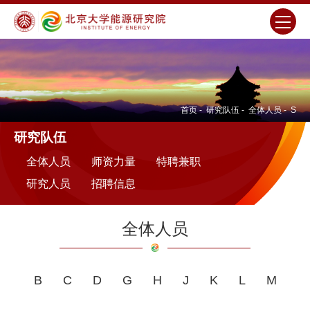
首页
-
研究队伍
-
全体人员
-
S
研究队伍
全体人员
师资力量
特聘兼职
研究人员
招聘信息
全体人员
B
C
D
G
H
J
K
L
M