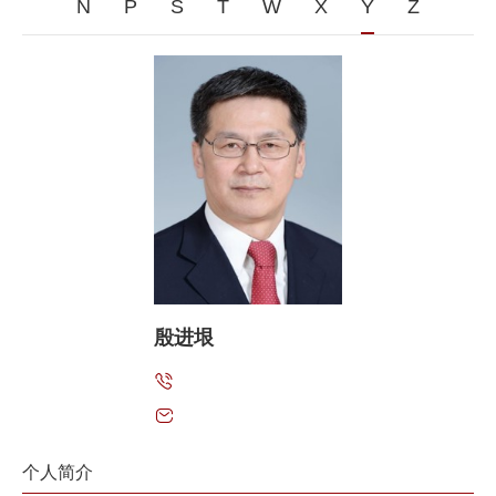
N
P
S
T
W
X
Y
Z
殷进垠
个人简介