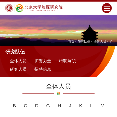
首页
-
研究队伍
-
全体人员
-
Y
研究队伍
全体人员
师资力量
特聘兼职
研究人员
招聘信息
全体人员
B
C
D
G
H
J
K
L
M