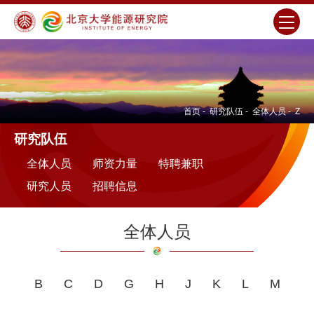
首页
-
研究队伍
-
全体人员
-
Z
研究队伍
全体人员
师资力量
特聘兼职
研究人员
招聘信息
全体人员
B
C
D
G
H
J
K
L
M