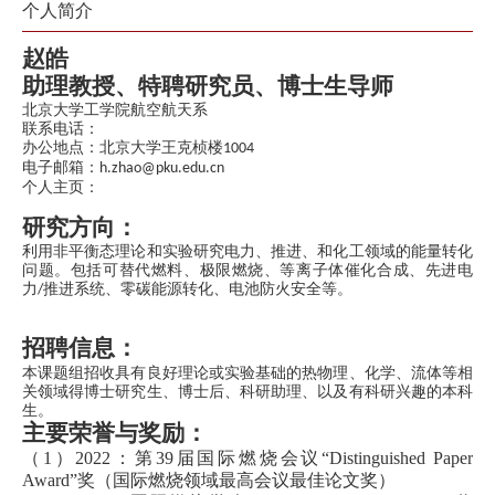
个人简介
赵皓
助理教授、特聘研究员、博士生导师
北京大学工学院航空航天系
联系电话：
办公地点：北京大学王克桢楼
1004
电子邮箱：
h.zhao@pku.edu.cn
个人主页：
研究方向：
利用非平衡态理论和实验研究电力、推进、和化工领域的能量转化
问题。包括可替代燃料、极限燃烧、等离子体催化合成、先进电
力
推进系统、零碳能源转化、电池防火安全等。
/
招聘信息：
本课题组招收具有良好理论或实验基础的热物理、化学、流体等相
关领域得博士研究生、博士后、科研助理、以及有科研兴趣的本科
生。
主要荣誉与奖励：
（
1
）
2022
：第
39
届国际燃烧会议“
Distinguished Paper
Award
”奖（国际燃烧领域最高会议最佳论文奖）