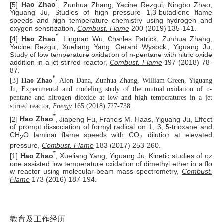
*
[5]
Hao Zhao
, Zunhua Zhang, Yacine Rezgui, Ningbo Zhao,
Yiguang Ju, Studies of high pressure 1,3-butadiene flame
speeds and high temperature chemistry using hydrogen and
oxygen sensitization,
Combust. Flame
200 (2019) 135-141.
*
[4]
Hao Zhao
, Lingnan Wu, Charles Patrick, Zunhua Zhang,
Yacine Rezgui, Xueliang Yang, Gerard Wysocki, Yiguang Ju,
Study of low temperature oxidation of n-pentane with nitric oxide
addition in a jet stirred reactor,
Combust. Flame
197 (2018) 78-
87.
*
[3]
Hao Zhao
, Alon Dana, Zunhua Zhang, William Green, Yiguang
Ju, Experimental and modeling study of the mutual oxidation of n-
pentane and nitrogen dioxide at low and high temperatures in a jet
stirred reactor,
Energy
165 (2018) 727-738.
*
[2]
Hao Zhao
, Jiapeng Fu, Francis M. Haas, Yiguang Ju, Effect
of prompt dissociation of formyl radical on 1, 3, 5-trioxane and
CH
O laminar flame speeds with CO
dilution at elevated
2
2
pressure,
Combust. Flame
183 (2017) 253-260.
*
[1]
Hao Zhao
, Xueliang Yang, Yiguang Ju,
Kinetic studies of oz
one assisted low temperature oxidation of dimethyl ether in a flo
w reactor using molecular-beam mass spectrometry
,
Combust.
Flame
173 (2016) 187-194.
教育及工作经历