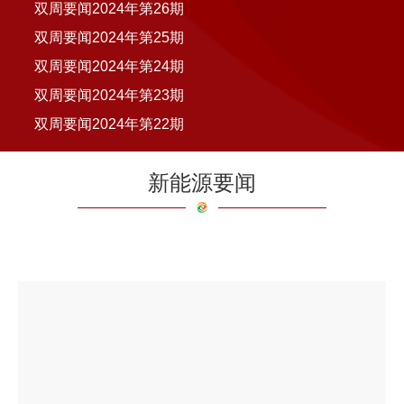
双周要闻2024年第26期
双周要闻2024年第25期
双周要闻2024年第24期
双周要闻2024年第23期
双周要闻2024年第22期
新能源要闻