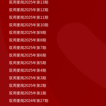
双周要闻2025年第13期
双周要闻2025年第12期
双周要闻2025年第11期
双周要闻2025年第10期
双周要闻2025年第9期
双周要闻2025年第8期
双周要闻2025年第7期
双周要闻2025年第6期
双周要闻2025年第5期
双周要闻2025年第4期
双周要闻2025年第3期
双周要闻2025年第2期
双周要闻2025年第1期
双周要闻2024年第27期