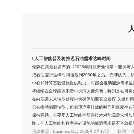
双周要闻2025年第3期
双周要闻2025年第2期
双周要闻2025年第1期
双周要闻2024年第27期
双周要闻2024年第26期
人工智能普及将推迟石油需求达峰时间
l
双周要闻2024年第25期
2025年能源安全情景：能源
壳牌在其最新发布的《
把石油需求达峰时间推迟到2030年之后。壳牌认为
双周要闻2024年第24期
中心和计算基础设施提供动力，可能会推动能源需求呈
双周要闻2024年第23期
将继续在全球能源消费中扮演关键角色，特别是在可再
在向低碳未来转型过程中为确保能源安全发挥“关键作用”
双周要闻2024年第22期
仍在推动能源转型，但实现净零排放的时间和速度存在不确
保持强劲，主要受人工智能等新兴技术对能源需求增加的
降，但人工智能和数字基础设施的能源需求是不容忽视
信息来源：
Business Day 2025年2月17日
杨国丰