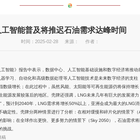
人工智能普及将推迟石油需求达峰时间
时间：2025-02-28
来源：
作者：
与人工智能》报告中表示，数据中心、人工智能基础设施和数字经济将推
，机器学习、自动化和高级数据处理等人工智能技术是未来数字经济的支
指数级增长；在此过程中，虽然风能、太阳能等可再生能源仍将保持增长
生能源发展较落后的地区。壳牌还强调，LNG未来几年有巨大的发展潜
，预计到2040年，LNG需求将增长50%以上，亚洲会成为最大的LN
定性。壳牌分两种情景进行了分析：在相对缓慢和碎片化的情景下（Archip
影响；在全球作出更快、更多努力的情景下（Sky 2050），石油需求
的挑战。
供稿