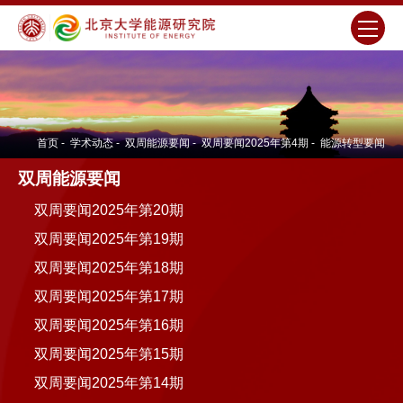
首页
-
学术动态
-
双周能源要闻
-
双周要闻2025年第4期
-
能源转型要闻
双周能源要闻
双周要闻2025年第20期
双周要闻2025年第19期
双周要闻2025年第18期
双周要闻2025年第17期
双周要闻2025年第16期
双周要闻2025年第15期
双周要闻2025年第14期