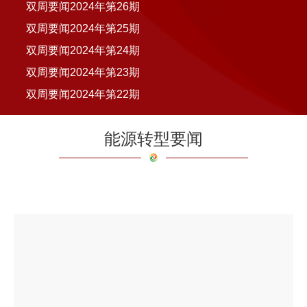
双周要闻2024年第26期
双周要闻2024年第25期
双周要闻2024年第24期
双周要闻2024年第23期
双周要闻2024年第22期
能源转型要闻