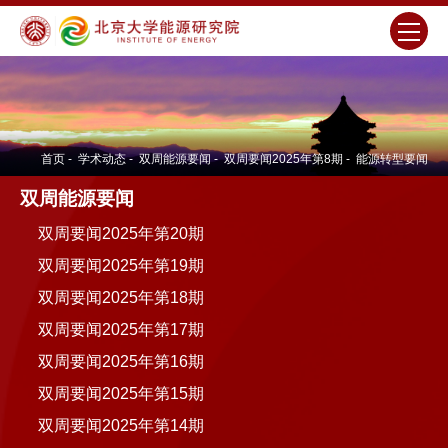
首页
-
学术动态
-
双周能源要闻
-
双周要闻2025年第8期
-
能源转型要闻
双周能源要闻
双周要闻2025年第20期
双周要闻2025年第19期
双周要闻2025年第18期
双周要闻2025年第17期
双周要闻2025年第16期
双周要闻2025年第15期
双周要闻2025年第14期