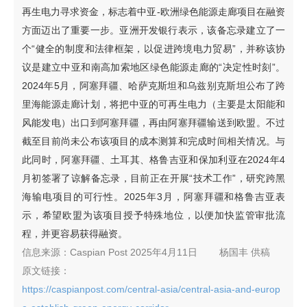
-欧洲绿色能源走廊项目在融资
再生电力寻求资金，标志着中亚
方面迈出了重要一步。亚洲开发银行表示，该备忘录建立了一
个“健全的制度和法律框架，以促进跨境电力贸易”，并称该协
议是建立中亚和南高加索地区绿色能源走廊的“决定性时刻”。
2024年5月，阿塞拜疆、哈萨克斯坦和乌兹别克斯坦公布了跨
里海能源走廊计划，将把中亚的可再生电力（主要是太阳能和
风能发电）出口到阿塞拜疆，再由阿塞拜疆输送到欧盟。不过
截至目前尚未公布该项目的成本测算和完成时间相关情况。与
此同时，阿塞拜疆、土耳其、格鲁吉亚和保加利亚在2024年4
月初签署了谅解备忘录，目前正在开展“技术工作”，研究跨黑
海输电项目的可行性。2025年3月，阿塞拜疆和格鲁吉亚表
示，希望欧盟为该项目授予特殊地位，以便加快监管审批流
程，并更容易获得融资。
信息来源：
Caspian Post 2025年4月11日
杨国丰
供稿
原文链接：
https://caspianpost.com/central-asia/central-asia-and-europ