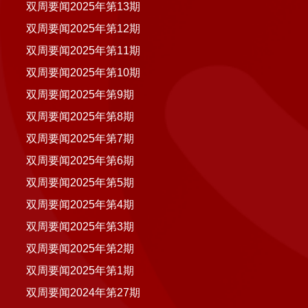
双周要闻2025年第13期
双周要闻2025年第12期
双周要闻2025年第11期
双周要闻2025年第10期
双周要闻2025年第9期
双周要闻2025年第8期
双周要闻2025年第7期
双周要闻2025年第6期
双周要闻2025年第5期
双周要闻2025年第4期
双周要闻2025年第3期
双周要闻2025年第2期
双周要闻2025年第1期
双周要闻2024年第27期