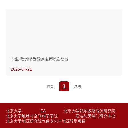
中亚-欧洲绿色能源走廊呼之欲出
2025-04-21
1
首页
尾页
北京大学
IEA
北京大学鄂尔多斯能源研究院
北京大学地球与空间科学学院
石油与天然气研究中心
北京大学能源研究院气候变化与能源转型项目