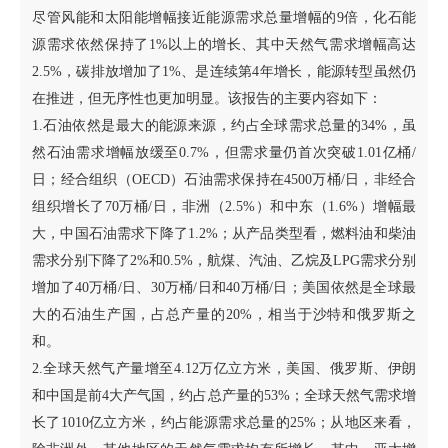
尽管风能和太阳能增幅接近能源需求总量增幅的9倍，化石能
源需求依然保持了1%以上的增长、其中天然气需求增幅高达
2.5%，碳排放增加了1%、是连续第4年增长，能源转型虽然仍
在推进，但无序性也更加明显。该报告的主要内容如下：
1.石油依然是最大的能源来源，约占全球需求总量的34%，虽
然石油需求增幅放缓至0.7%，但需求量仍首次突破1.01亿桶/
日；经合组织（OECD）石油需求保持在4500万桶/日，非经合
组织增长了70万桶/日，非洲（2.5%）和中东（1.6%）增幅最
大，中国石油需求下降了1.2%；从产品类型看，燃料油和柴油
需求分别下降了2%和0.5%，航煤、汽油、乙烷及LPG需求分别
增加了40万桶/日、30万桶/日和40万桶/日；美国依然是全球最
大的石油生产国，占总产量的20%，相当于沙特和俄罗斯之
和。
2.全球天然气产量增至4.12万亿立方米，美国、俄罗斯、伊朗
和中国是前4大产气国，约占总产量的53%；全球天然气需求增
长了1010亿立方米，约占能源需求总量的25%；从地区来看，