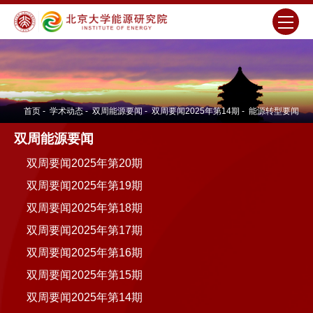
首页
-
学术动态
-
双周能源要闻
-
双周要闻2025年第14期
-
能源转型要闻
双周能源要闻
双周要闻2025年第20期
双周要闻2025年第19期
双周要闻2025年第18期
双周要闻2025年第17期
双周要闻2025年第16期
双周要闻2025年第15期
双周要闻2025年第14期