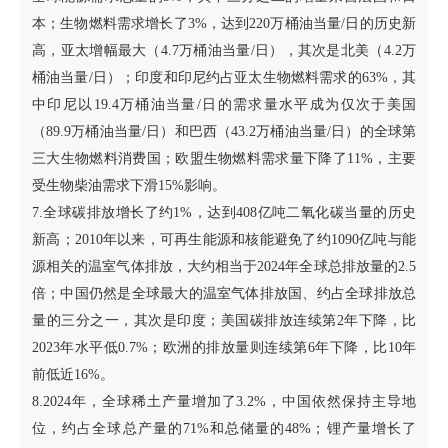
本；生物燃料需求增长了3%，达到220万桶油当量/日的历史新
高，亚太增幅最大（4.7万桶油当量/日），其次是北美（4.2万
桶油当量/日）；印度和印尼约占亚太生物燃料需求的63%，其
中印尼以19.4万桶油当量/日的需求量水平成为仅次于美国
（89.9万桶油当量/日）和巴西（43.2万桶油当量/日）的全球第
三大生物燃料消费国；欧盟生物燃料需求量下降了11%，主要
受生物柴油需求下滑15%影响。
7.全球碳排放增长了约1%，达到408亿吨二氧化碳当量的历史
新高；2010年以来，可再生能源和核能避免了约1090亿吨与能
源相关的温室气体排放，大约相当于2024年全球总排放量的2.5
倍；中国仍然是全球最大的温室气体排放国、约占全球排放总
量的三分之一，其次是印度；美国碳排放连续第2年下降，比
2023年水平低0.7%；欧洲的排放量则连续第6年下降，比10年
前低近16%。
8.2024年，全球稀土产量增加了3.2%，中国依然保持主导地
位，约占全球总产量的71%和总储量的48%；锂产量增长了