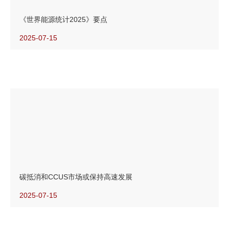
《世界能源统计2025》要点
2025-07-15
碳抵消和CCUS市场或保持高速发展
2025-07-15