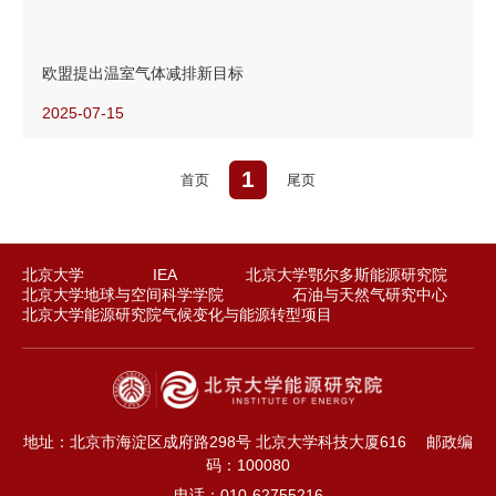
欧盟提出温室气体减排新目标
2025-07-15
1
首页
尾页
北京大学
IEA
北京大学鄂尔多斯能源研究院
北京大学地球与空间科学学院
石油与天然气研究中心
北京大学能源研究院气候变化与能源转型项目
地址：北京市海淀区成府路298号 北京大学科技大厦616
邮政编
码：100080
电话：010-62755216