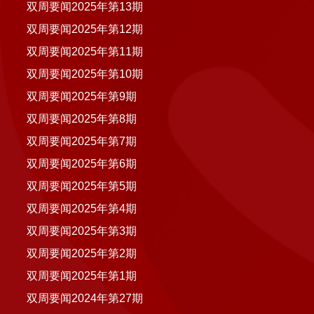
双周要闻2025年第13期
双周要闻2025年第12期
双周要闻2025年第11期
双周要闻2025年第10期
双周要闻2025年第9期
双周要闻2025年第8期
双周要闻2025年第7期
双周要闻2025年第6期
双周要闻2025年第5期
双周要闻2025年第4期
双周要闻2025年第3期
双周要闻2025年第2期
双周要闻2025年第1期
双周要闻2024年第27期