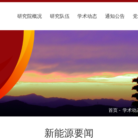
研究院概况
研究队伍
学术动态
通知公告
党
首页
-
学术动
新能源要闻