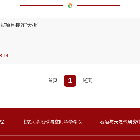
能项目接连“夭折”
8-14
1
首页
尾页
院
北京大学地球与空间科学学院
石油与天然气研究