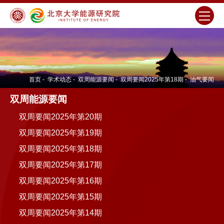
首页
-
学术动态
-
双周能源要闻
-
双周要闻2025年第18期
-
油气要闻
双周能源要闻
双周要闻2025年第20期
双周要闻2025年第19期
双周要闻2025年第18期
双周要闻2025年第17期
双周要闻2025年第16期
双周要闻2025年第15期
双周要闻2025年第14期