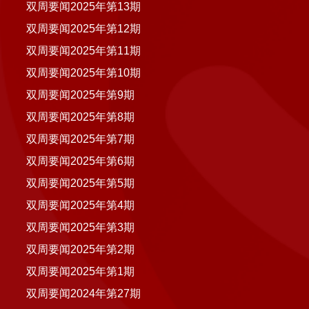
双周要闻2025年第13期
双周要闻2025年第12期
双周要闻2025年第11期
双周要闻2025年第10期
双周要闻2025年第9期
双周要闻2025年第8期
双周要闻2025年第7期
双周要闻2025年第6期
双周要闻2025年第5期
双周要闻2025年第4期
双周要闻2025年第3期
双周要闻2025年第2期
双周要闻2025年第1期
双周要闻2024年第27期