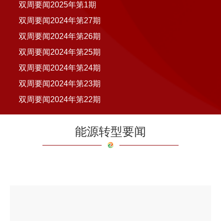
双周要闻2025年第1期
双周要闻2024年第27期
双周要闻2024年第26期
双周要闻2024年第25期
双周要闻2024年第24期
双周要闻2024年第23期
双周要闻2024年第22期
能源转型要闻