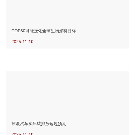
COP30可能强化全球生物燃料目标
2025-11-10
插混汽车实际碳排放远超预期
2025-11-10