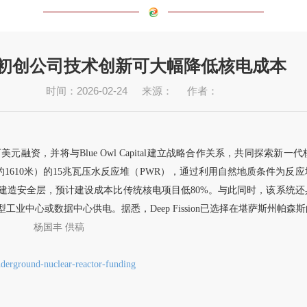
初创公司技术创新可大幅降低核电成本
时间：2026-02-24
来源：
作者：
8000万美元融资，并将与Blue Owl Capital建立战略合作关系，共同
1英里（约1610米）的15兆瓦压水反应堆（PWR），通过利用自然地质条件
建造安全层，预计建设成本比传统核电项目低80%。与此同时，该系统
心或数据中心供电。据悉，Deep Fission已选择在堪萨斯州帕森斯的Gr
杨国丰
供稿
underground-nuclear-reactor-funding