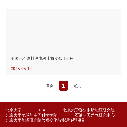
美国化石燃料发电占比首次低于50%
2025-05-19
1
首页
尾页
北京大学
IEA
北京大学鄂尔多斯能源研究院
北京大学地球与空间科学学院
石油与天然气研究中心
北京大学能源研究院气候变化与能源转型项目