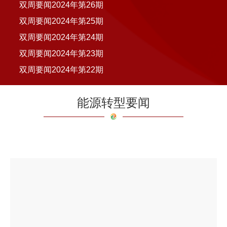
双周要闻2024年第26期
双周要闻2024年第25期
双周要闻2024年第24期
双周要闻2024年第23期
双周要闻2024年第22期
能源转型要闻