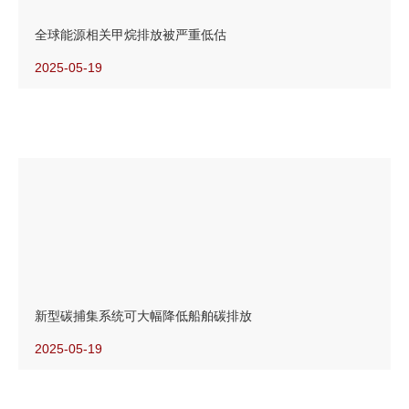
全球能源相关甲烷排放被严重低估
2025-05-19
新型碳捕集系统可大幅降低船舶碳排放
2025-05-19