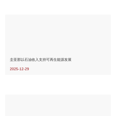
圭亚那以石油收入支持可再生能源发展
2025-12-29