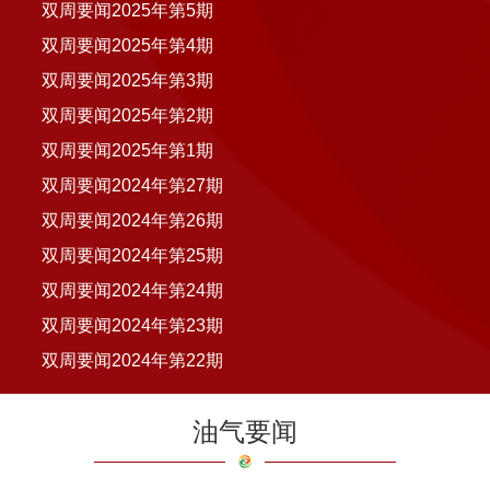
双周要闻2025年第5期
双周要闻2025年第4期
双周要闻2025年第3期
双周要闻2025年第2期
双周要闻2025年第1期
双周要闻2024年第27期
双周要闻2024年第26期
双周要闻2024年第25期
双周要闻2024年第24期
双周要闻2024年第23期
双周要闻2024年第22期
油气要闻