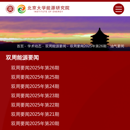
首页
-
学术动态
-
双周能源要闻
-
双周要闻2025年第26期
-
油气要闻
双周能源要闻
双周要闻2025年第26期
双周要闻2025年第25期
双周要闻2025年第24期
双周要闻2025年第23期
双周要闻2025年第22期
双周要闻2025年第21期
双周要闻2025年第20期