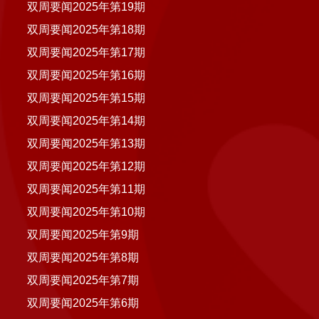
双周要闻2025年第19期
双周要闻2025年第18期
双周要闻2025年第17期
双周要闻2025年第16期
双周要闻2025年第15期
双周要闻2025年第14期
双周要闻2025年第13期
双周要闻2025年第12期
双周要闻2025年第11期
双周要闻2025年第10期
双周要闻2025年第9期
双周要闻2025年第8期
双周要闻2025年第7期
双周要闻2025年第6期