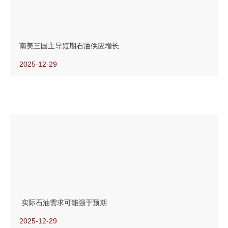
南美三国主导短期石油供应增长
2025-12-29
实际石油需求可能强于预期
2025-12-29