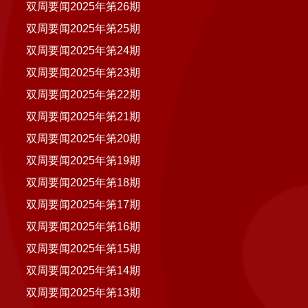
双周要闻2025年第26期
双周要闻2025年第25期
双周要闻2025年第24期
双周要闻2025年第23期
双周要闻2025年第22期
双周要闻2025年第21期
双周要闻2025年第20期
双周要闻2025年第19期
双周要闻2025年第18期
双周要闻2025年第17期
双周要闻2025年第16期
双周要闻2025年第15期
双周要闻2025年第14期
双周要闻2025年第13期