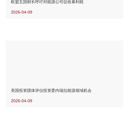
欧盟五国财长呼吁对能源公司征收暴利税
2026-04-09
美国投资团体评估投资委内瑞拉能源领域机会
2026-04-09