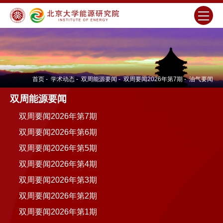
首页
-
学术动态
-
双周能源要闻
-
双周要闻2026年第7期
-
油气要闻
双周能源要闻
双周要闻2026年第7期
双周要闻2026年第6期
双周要闻2026年第5期
双周要闻2026年第4期
双周要闻2026年第3期
双周要闻2026年第2期
双周要闻2026年第1期