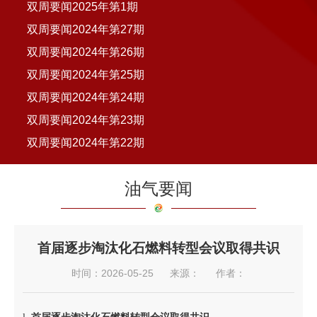
双周要闻2025年第1期
双周要闻2024年第27期
双周要闻2024年第26期
双周要闻2024年第25期
双周要闻2024年第24期
双周要闻2024年第23期
双周要闻2024年第22期
油气要闻
首届逐步淘汰化石燃料转型会议取得共识
时间：2026-05-25
来源：
作者：