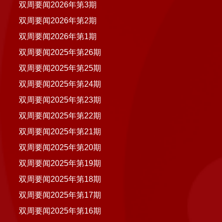
双周要闻2026年第3期
双周要闻2026年第2期
双周要闻2026年第1期
双周要闻2025年第26期
双周要闻2025年第25期
双周要闻2025年第24期
双周要闻2025年第23期
双周要闻2025年第22期
双周要闻2025年第21期
双周要闻2025年第20期
双周要闻2025年第19期
双周要闻2025年第18期
双周要闻2025年第17期
双周要闻2025年第16期