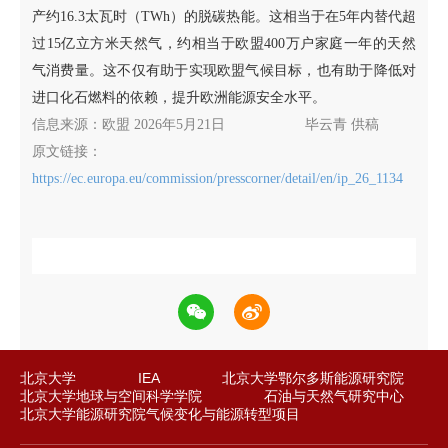
产约16.3太瓦时（TWh）的脱碳热能。这相当于在5年内替代超
过15亿立方米天然气，约相当于欧盟400万户家庭一年的天然
气消费量。这不仅有助于实现欧盟气候目标，也有助于降低对
进口化石燃料的依赖，提升欧洲能源安全水平。
信息来源：欧盟
2026年5月
21
日
毕云青
供稿
原文链接：
https://ec.europa.eu/commission/presscorner/detail/en/ip_26_1134
北京大学
IEA
北京大学鄂尔多斯能源研究院
北京大学地球与空间科学学院
石油与天然气研究中心
北京大学能源研究院气候变化与能源转型项目