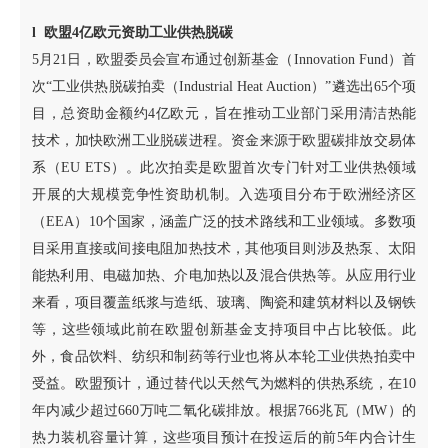
l
欧盟
4亿欧元资助工业供热脱碳
5月21日，欧盟委员会宣布通过创新基金（Innovation Fund）首
次“工业供热脱碳拍卖（Industrial Heat Auction）”遴选出65个项
目，总资助金额约4亿欧元，旨在推动工业部门采用清洁热能
技术，加快欧洲工业脱碳进程。资金来源于欧盟碳排放交易体
系（EU ETS）。此次拍卖是欧盟首次专门针对工业供热领域
开展的大规模竞争性资助机制。入选项目分布于欧洲经济区
（EEA）10个国家，涵盖广泛的技术路线和工业领域。多数项
目采用直接或间接电阻加热技术，其他项目则涉及热泵、太阳
能热利用、电磁加热、介电加热以及混合供热等。从应用行业
来看，项目覆盖纸浆与造纸、玻璃、陶瓷和建筑材料以及钢铁
等，这些领域此前在欧盟创新基金支持项目中占比较低。此
外，食品饮料、纺织和制药等行业也将从本轮工业供热拍卖中
受益。欧盟预计，通过替代以天然气为燃料的供热系统，在10
年内减少超过660万吨二氧化碳排放。根据766兆瓦（MW）的
热力装机容量计算，这些项目预计在投运后的前5年内合计生