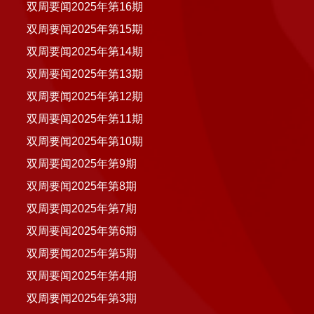
双周要闻2025年第16期
双周要闻2025年第15期
双周要闻2025年第14期
双周要闻2025年第13期
双周要闻2025年第12期
双周要闻2025年第11期
双周要闻2025年第10期
双周要闻2025年第9期
双周要闻2025年第8期
双周要闻2025年第7期
双周要闻2025年第6期
双周要闻2025年第5期
双周要闻2025年第4期
双周要闻2025年第3期