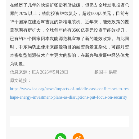
在经历了几年的快速扩张后有所放缓，但仍占全球发电投资总
额的70% 以上；核能投资继续复苏，超过800亿美元，目前有
15个国家在建近80吉瓦的新核电装机。近年来，能效政策的覆
盖范围有所扩大，全球每年约有3500亿美元投资于能效提升，
已有约20个国家因本次能源危机宣布了新的能效政策。与此同
时，中东局势正使未来能源项目的融资前景复杂化，可能对资
本密集型能源技术产生更大的影响，在新兴和发展中经济体尤
为明显。
信息来源：
IEA 2026年5月28日
杨国丰
供稿
原文链接：
https://www.iea.org/news/impacts-of-middle-east-conflict-set-to-res
hape-energy-investment-plans-as-disruptions-put-focus-on-security