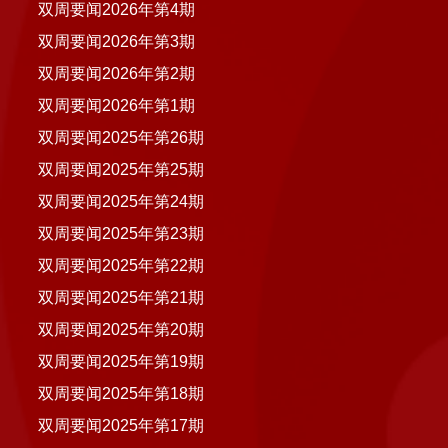
双周要闻2026年第4期
双周要闻2026年第3期
双周要闻2026年第2期
双周要闻2026年第1期
双周要闻2025年第26期
双周要闻2025年第25期
双周要闻2025年第24期
双周要闻2025年第23期
双周要闻2025年第22期
双周要闻2025年第21期
双周要闻2025年第20期
双周要闻2025年第19期
双周要闻2025年第18期
双周要闻2025年第17期