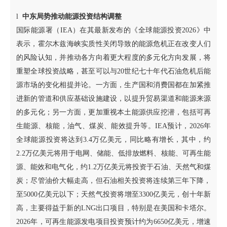
l
中东局势推动能源投资结构调整
国际能源署（
IEA）在其最新发布的《全球能源投资2026》中
表示，霍尔木兹海峡实质性关闭导致的能源危机正在改变人们
的风险认知，并推动各方向着更大程度的多元化方向发展，将
重塑全球投资战略，甚至可以与20世纪七十年代石油危机后能
源市场的变化相提并论。一方面，生产国和消费国都在加紧推
进新的管道和供应基础设施建设，以提升贸易渠道和能源来源
的多元化；另一方面，更加重视本土能源供应挖潜，包括可再
生能源、核能，油气、煤炭、能效提升等。IEA预计，2026年
全球能源投资将达到3.4万亿美元，同比略有增长，其中，约
2.2万亿美元将用于电网、储能、低排放燃料、核能、可再生能
源、能效和电气化，约1.2万亿美元将投资于石油、天然气和煤
炭；尽管油价大幅走高，但石油相关投资将连续第三年下降，
至5000亿美元以下；天然气投资将增至3300亿美元，创十年新
高，主要得益于新的LNG出口项目，特别是在美国和卡塔尔。
2026年，可再生能源发电项目投资预计约为6650亿美元，增速