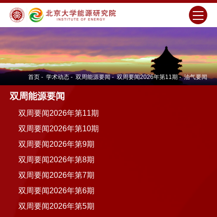
首页
-
学术动态
-
双周能源要闻
-
双周要闻2026年第11期
-
油气要闻
双周能源要闻
双周要闻2026年第11期
双周要闻2026年第10期
双周要闻2026年第9期
双周要闻2026年第8期
双周要闻2026年第7期
双周要闻2026年第6期
双周要闻2026年第5期