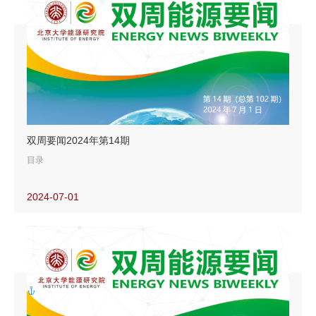
【新能源要闻】
欧佩克：世界不可能只依靠可再生能源和电动汽车
初创公司研究利用碳矿化反应封存二氧化碳
英国取消陆上风电禁令
欧盟为法国海上风电项目提供支持
新技术或可大幅提高太阳能发电效率
【油气要闻】
双周要闻2024年第14期
并购不利于美国页岩油气增产
目录
【新能源要闻】
2024-07-01
埃克森美孚押注锂业务
【能源转型要闻】
AI致谷歌碳排放剧增
比尔·盖茨：无需过分担心人工智能的能源使用问题
欧洲研究在太空部署数据中心
未来十年CCUS投资规模近2000亿美元
欧盟可再生能源发电占比增至44.7%