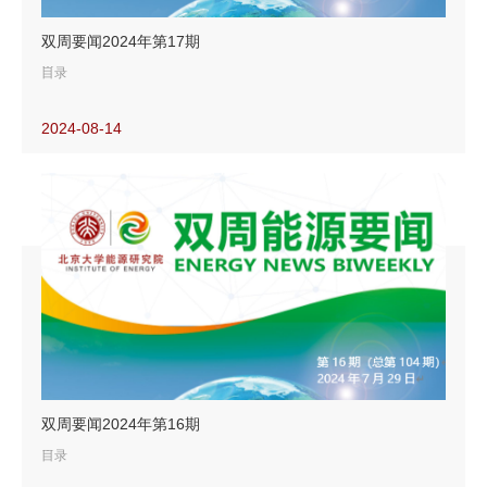
“欧佩克+”增产空间有限
双周要闻2024年第17期
加纳拟打造西非炼油中心
目录
雪佛龙利用新技术实现深水高压油田开发
2024-08-14
【新能源要闻】
【能源转型要闻】
美国大型科技公司竞购核电
欧盟新增150万辆纯电动客车
真菌或可实现农业与脱碳的有机统一
欧洲投资银行与德意志银行联合支持风电制造业
全球可再生能源需求量将快速增长
【油气要闻】
美国在欧亚原油市场取代西非
双周要闻2024年第16期
欧佩克石油资源量或被大幅高估
目录