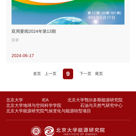
《世界能源统计2024》要点
【油气要闻】
双周要闻2024年第13期
BP暂缓可再生能源项目并重新聚焦油气领域
目录
花旗：2025年油价将跌至60美元/桶
2024-06-17
效率提升不能确保美国页岩油持续增产
【能源转型要闻】
9
首页
上一页
下一页
尾页
【新能源要闻】
美国超99%新增装机来自可再生能源
挪威考虑发展核能
全球清洁能能源投资将达到化石能源的两倍
北京大学
IEA
北京大学鄂尔多斯能源研究院
北京大学地球与空间科学学院
石油与天然气研究中心
【油气要闻】
北京大学能源研究院气候变化与能源转型项目
新西兰拟解禁海上油气勘探
美国油气行业生产效率进一步提高