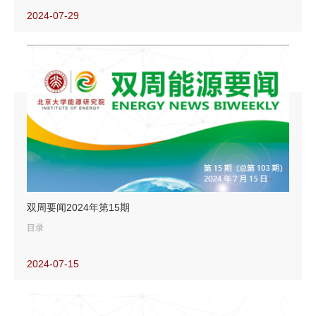
渣打银行：从近期油价波动得出三点结论
2024-07-29
石油巨头可再生能源与LNG业务此消彼长
【能源转型要闻】
【新能源要闻】
德国批准氢及相关产品进口战略英国取消陆上风电禁令
深海“暗氧”打破氧气来源传统认知
英国成立国有清洁能源公司
BP：化石能源消费攀升增加能源转型风险
全球电力需求快速增长
【油气要闻】
双周要闻2024年第15期
沙特进口燃料油创新高
目录
美就与欧佩克“不当合作”调查石油公司高管
2024-07-15
新型海底开采设备或可显著改善边际油田效益
【能源转型要闻】