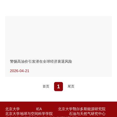
警惕高油价引发潜在全球经济衰退风险
2026-04-21
1
首页
尾页
北京大学
IEA
北京大学鄂尔多斯能源研究院
北京大学地球与空间科学学院
石油与天然气研究中心