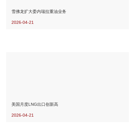
雪佛龙扩大委内瑞拉重油业务
2026-04-21
美国月度LNG出口创新高
2026-04-21