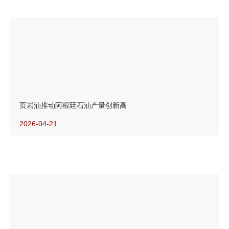
页岩油推动阿根廷石油产量创新高
2026-04-21